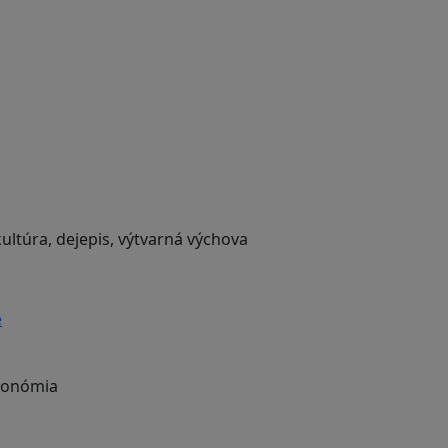
ultúra, dejepis, výtvarná výchova
e
ekonómia