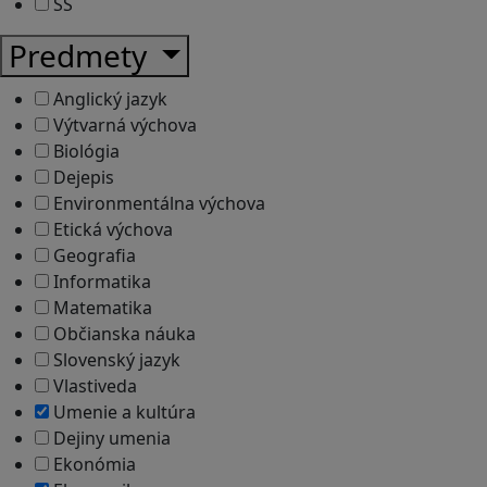
SŠ
Predmety
Anglický jazyk
Výtvarná výchova
Biológia
Dejepis
Environmentálna výchova
Etická výchova
Geografia
Informatika
Matematika
Občianska náuka
Slovenský jazyk
Vlastiveda
Umenie a kultúra
Dejiny umenia
Ekonómia