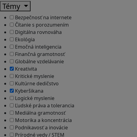
Témy
Bezpečnosť na internete
Čítanie s porozumením
Digitálna rovnováha
Ekológia
Emočná inteligencia
Finančná gramotnosť
Globálne vzdelávanie
Kreativita
Kritické myslenie
Kultúrne dedičstvo
Kyberšikana
Logické myslenie
Ľudské práva a tolerancia
Mediálna gramotnosť
Motorika a koncentrácia
Podnikavosť a inovácie
Prírodné vedy / STEM