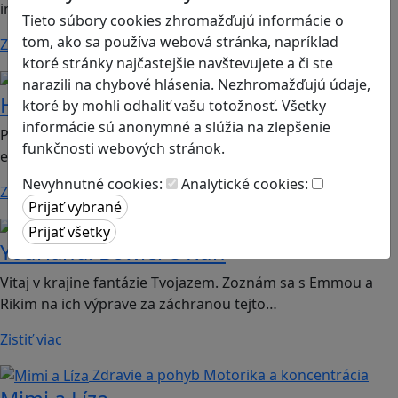
informatika, mediálna výchova
Tieto súbory cookies zhromažďujú informácie o
tom, ako sa používa webová stránka, napríklad
Zistiť viac
ktoré stránky najčastejšie navštevujete a či ste
Ekológia
Globálne vzdelávanie
narazili na chybové hlásenia. Nezhromažďujú údaje,
Hra o čas
ktoré by mohli odhaliť vašu totožnosť. Všetky
informácie sú anonymné a slúžia na zlepšenie
Print & play hra vhodná pre 2. stupeň ZŠ a SŠ, predmet:
funkčnosti webových stránok.
environmentálna výchova, geografia.
Nevyhnutné cookies:
Analytické cookies:
Zistiť viac
Kreativita
Emočná inteligencia
Yourland: Bowler's Run
Vitaj v krajine fantázie Tvojazem. Zoznám sa s Emmou a
Rikim na ich výprave za záchranou tejto…
Zistiť viac
Zdravie a pohyb
Motorika a koncentrácia