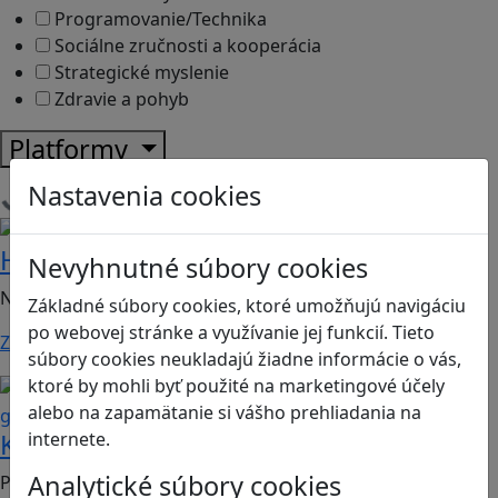
Programovanie/Technika
Sociálne zručnosti a kooperácia
Strategické myslenie
Zdravie a pohyb
Platformy
Nastavenia cookies
Načítam hry
Bezpečnosť na internete
Digitálna rovnováha
Hope
Nevyhnutné súbory cookies
Nauč sa bezpečne komunikovať v digitále!
Základné súbory cookies, ktoré umožňujú navigáciu
po webovej stránke a využívanie jej funkcií. Tieto
Zistiť viac
súbory cookies neukladajú žiadne informácie o vás,
ktoré by mohli byť použité na marketingové účely
Bezpečnosť na internete
Mediálna
alebo na zapamätanie si vášho prehliadania na
gramotnosť
internete.
KyberBabka
Analytické súbory cookies
Print&play hra vhodná pre 2. stupeň ZŠ a SŠ, predmet: