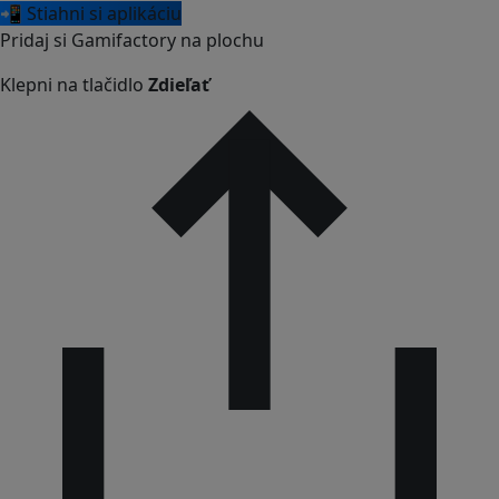
📲 Stiahni si aplikáciu
Pridaj si Gamifactory na plochu
Klepni na tlačidlo
Zdieľať