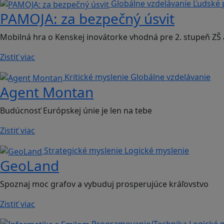
Globálne vzdelávanie
Ľudské 
PAMOJA: za bezpečný úsvit
Mobilná hra o Kenskej inovátorke vhodná pre 2. stupeň ZŠ 
Zistiť viac
Kritické myslenie
Globálne vzdelávanie
Agent Montan
Budúcnosť Európskej únie je len na tebe
Zistiť viac
Strategické myslenie
Logické myslenie
GeoLand
Spoznaj moc grafov a vybuduj prosperujúce kráľovstvo
Zistiť viac
Programovanie/Technika
Logické 