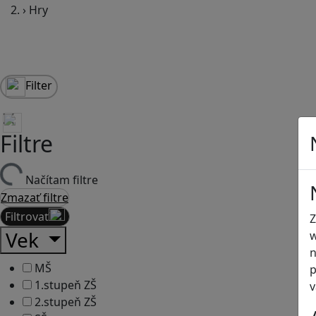
›
Hry
Filter
Filtre
Načítam filtre
Zmazať filtre
Filtrovať
Z
Vek
w
n
MŠ
p
1.stupeň ZŠ
v
2.stupeň ZŠ