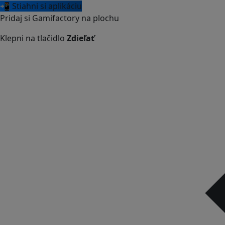
📲 Stiahni si aplikáciu
Pridaj si Gamifactory na plochu
Klepni na tlačidlo
Zdieľať