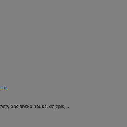
ncia
dmety občianska náuka, dejepis,…