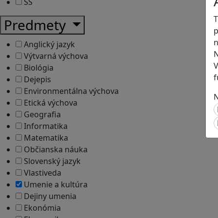
SŠ
T
Predmety
p
n
Anglický jazyk
N
Výtvarná výchova
V
Biológia
f
Dejepis
Environmentálna výchova
N
Etická výchova
Geografia
Informatika
Matematika
Občianska náuka
Slovenský jazyk
Vlastiveda
Umenie a kultúra
Dejiny umenia
Ekonómia