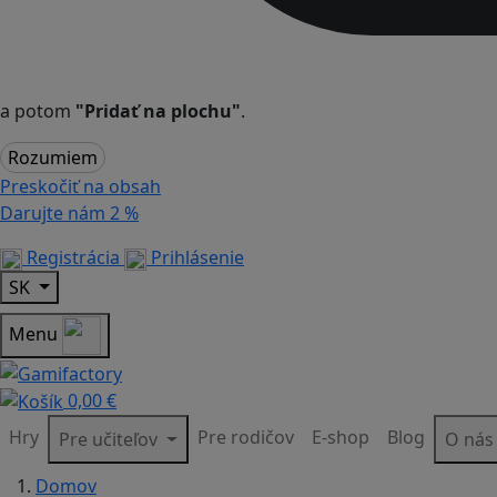
a potom
"Pridať na plochu"
.
Rozumiem
Preskočiť na obsah
Darujte nám
2 %
Registrácia
Prihlásenie
SK
Menu
0,00 €
Hry
Pre rodičov
E-shop
Blog
Pre učiteľov
O ná
Domov