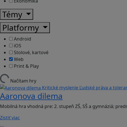
Ekonomika
Témy
Platformy
Android
iOS
Stolové, kartové
Web
Print & Play
Načítam hry
Kritické myslenie
Ľudské práva a tolera
Aaronova dilema
Mobilná hra vhodná pre: 2. stupeň ZŠ, SŠ a gymnáziá; pre
Zistiť viac