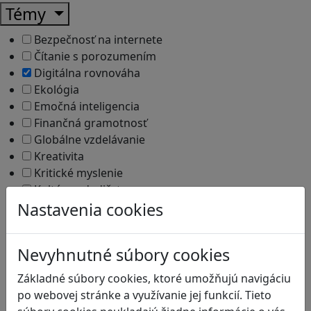
Témy
Bezpečnosť na internete
Čítanie s porozumením
Digitálna rovnováha
Ekológia
Emočná inteligencia
Finančná gramotnosť
Globálne vzdelávanie
Kreativita
Kritické myslenie
Kultúrne dedičstvo
Kyberšikana
Nastavenia cookies
Logické myslenie
Ľudské práva a tolerancia
Nevyhnutné súbory cookies
Mediálna gramotnosť
Motorika a koncentrácia
Základné súbory cookies, ktoré umožňujú navigáciu
Podnikavosť a inovácie
po webovej stránke a využívanie jej funkcií. Tieto
Prírodné vedy / STEM