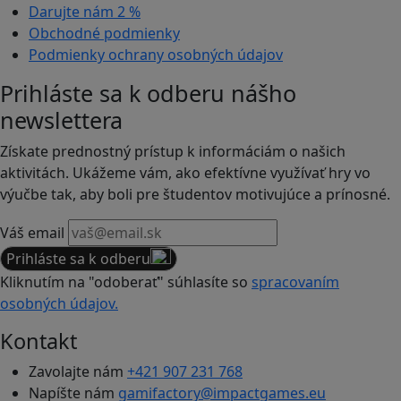
Darujte nám
2 %
Obchodné podmienky
Podmienky ochrany osobných údajov
Prihláste sa k odberu nášho
newslettera
Získate prednostný prístup k informáciám o našich
aktivitách. Ukážeme vám, ako efektívne využívať hry vo
výučbe tak, aby boli pre študentov motivujúce a prínosné.
Váš email
Prihláste sa k odberu
Kliknutím na "odoberať" súhlasíte so
spracovaním
osobných údajov.
Kontakt
Zavolajte nám
+421 907 231 768
Napíšte nám
gamifactory@impactgames.eu