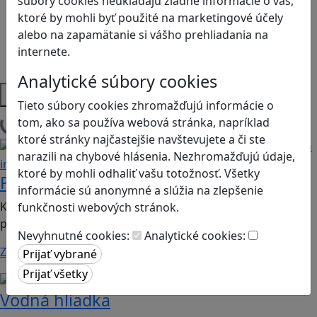
súbory cookies neukladajú žiadne informácie o vás,
Programovanie/Technika
ktoré by mohli byť použité na marketingové účely
Sociálne zručnosti a kooperácia
alebo na zapamätanie si vášho prehliadania na
Strategické myslenie
internete.
Zdravie a pohyb
Analytické súbory cookies
Platformy
Tieto súbory cookies zhromažďujú informácie o
tom, ako sa používa webová stránka, napríklad
Načítam hry
ktoré stránky najčastejšie navštevujete a či ste
Sociálne zručnosti a kooperácia
Emočná
narazili na chybové hlásenia. Nezhromažďujú údaje,
inteligencia
ktoré by mohli odhaliť vašu totožnosť. Všetky
Príbehový kruh
informácie sú anonymné a slúžia na zlepšenie
Kartová print&play hra vhodná 1. aj druhý stupeň ZŠ,
funkčnosti webových stránok.
predmet: ranné kruhy, etická výchova
Nevyhnutné cookies:
Analytické cookies:
Zistiť viac
Ekológia
Globálne vzdelávanie
Vodná hliadka