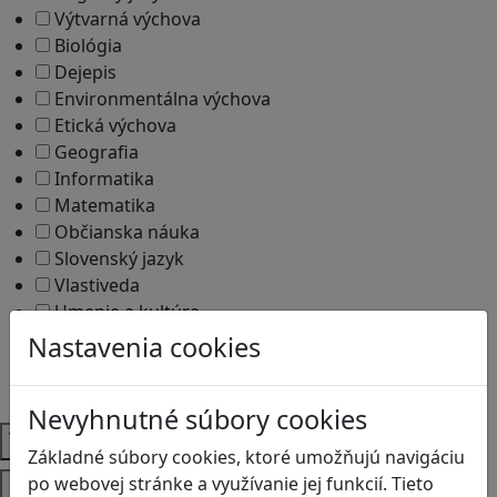
Výtvarná výchova
Biológia
Dejepis
Environmentálna výchova
Etická výchova
Geografia
Informatika
Matematika
Občianska náuka
Slovenský jazyk
Vlastiveda
Umenie a kultúra
Dejiny umenia
Nastavenia cookies
Ekonómia
Ekonomika
Nevyhnutné súbory cookies
Témy
Základné súbory cookies, ktoré umožňujú navigáciu
Platformy
po webovej stránke a využívanie jej funkcií. Tieto