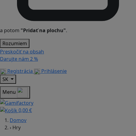
a potom
"Pridať na plochu"
.
Rozumiem
Preskočiť na obsah
Darujte nám
2 %
Registrácia
Prihlásenie
SK
Menu
0,00 €
Domov
›
Hry