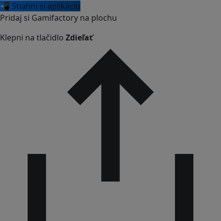
📲 Stiahni si aplikáciu
Pridaj si Gamifactory na plochu
Klepni na tlačidlo
Zdieľať