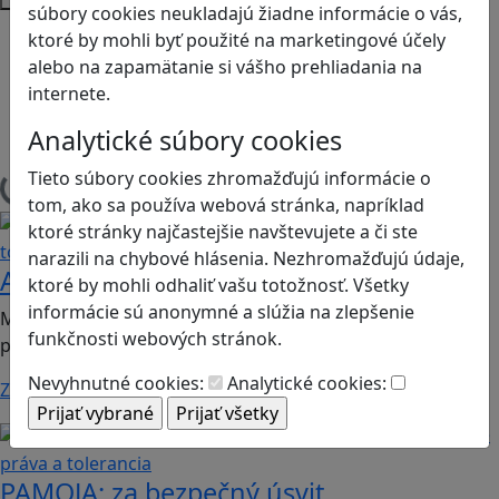
súbory cookies neukladajú žiadne informácie o vás,
Android
ktoré by mohli byť použité na marketingové účely
iOS
alebo na zapamätanie si vášho prehliadania na
Stolové, kartové
internete.
Web
Analytické súbory cookies
Print & Play
Tieto súbory cookies zhromažďujú informácie o
Načítam hry
tom, ako sa používa webová stránka, napríklad
Kritické myslenie
Ľudské práva a
ktoré stránky najčastejšie navštevujete a či ste
tolerancia
narazili na chybové hlásenia. Nezhromažďujú údaje,
Aaronova dilema
ktoré by mohli odhaliť vašu totožnosť. Všetky
informácie sú anonymné a slúžia na zlepšenie
Mobilná hra vhodná pre: 2. stupeň ZŠ, SŠ a gymnáziá;
funkčnosti webových stránok.
predmety občianska náuka, dejepis,…
Nevyhnutné cookies:
Analytické cookies:
Zistiť viac
Globálne vzdelávanie
Ľudské
práva a tolerancia
PAMOJA: za bezpečný úsvit