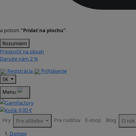
a potom
"Pridať na plochu"
.
Rozumiem
Preskočiť na obsah
Darujte nám
2 %
Registrácia
Prihlásenie
SK
Menu
0,00 €
Hry
Pre rodičov
E-shop
Blog
Pre učiteľov
O ná
Domov