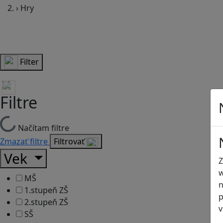
›
Hry
Filter
Filtre
Načítam filtre
Zmazať filtre
Filtrovať
Vek
Z
w
MŠ
n
1.stupeň ZŠ
p
2.stupeň ZŠ
v
SŠ