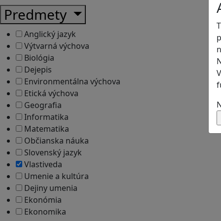
Predmety
T
Anglický jazyk
p
Výtvarná výchova
n
Biológia
N
Dejepis
V
Environmentálna výchova
f
Etická výchova
N
Geografia
Informatika
Matematika
Občianska náuka
Slovenský jazyk
Vlastiveda
Umenie a kultúra
Dejiny umenia
Ekonómia
Ekonomika