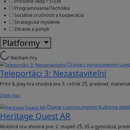
Prírodné vedy / STEM
Programovanie/Technika
Sociálne zručnosti a kooperácia
Strategické myslenie
Zdravie a pohyb
Platformy
Načítam hry
Čítanie s porozumením
Logi
Teleporťáci 3: Nezastaviteľní
Print & play hra vhodná pre 3. ročník ZŠ; predmet: matemat
Zistiť viac
Čítanie s porozumením
Kultúrne dedi
Heritage Quest AR
Mobilná hra vhodná pre: 2. stupeň ZŠ, SŠ a gymnáziá; pred