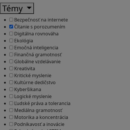
Témy
Bezpečnosť na internete
Čítanie s porozumením
Digitálna rovnováha
Ekológia
Emočná inteligencia
Finančná gramotnosť
Globálne vzdelávanie
Kreativita
Kritické myslenie
Kultúrne dedičstvo
Kyberšikana
Logické myslenie
Ľudské práva a tolerancia
Mediálna gramotnosť
Motorika a koncentrácia
Podnikavosť a inovácie