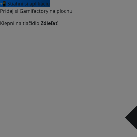
📲 Stiahni si aplikáciu
Pridaj si Gamifactory na plochu
Klepni na tlačidlo
Zdieľať