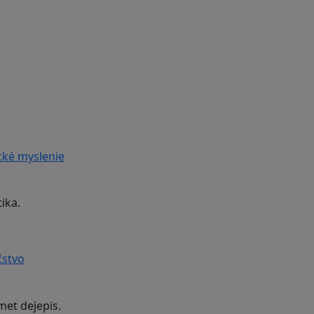
cké myslenie
ika.
čstvo
met dejepis.