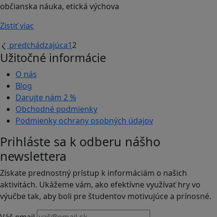
občianska náuka, etická výchova
Zistiť viac
predchádzajúca
1
2
Užitočné informácie
O nás
Blog
Darujte nám
2 %
Obchodné podmienky
Podmienky ochrany osobných údajov
Prihláste sa k odberu nášho
newslettera
Získate prednostný prístup k informáciám o našich
aktivitách. Ukážeme vám, ako efektívne využívať hry vo
výučbe tak, aby boli pre študentov motivujúce a prínosné.