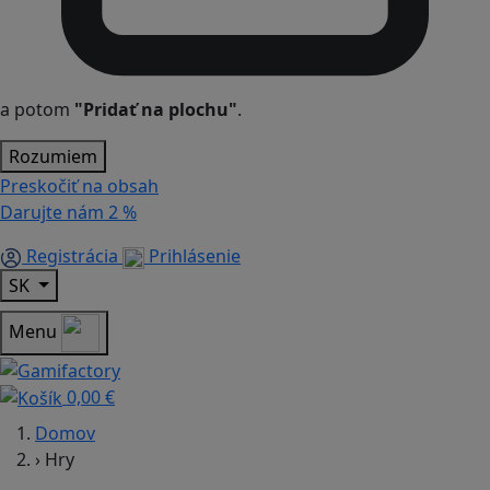
a potom
"Pridať na plochu"
.
Rozumiem
Preskočiť na obsah
Darujte nám
2 %
Registrácia
Prihlásenie
SK
Menu
0,00 €
Domov
›
Hry