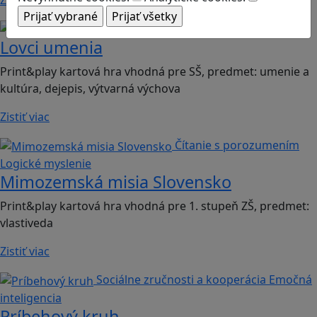
Kritické myslenie
Kultúrne dedičstvo
Lovci umenia
Print&play kartová hra vhodná pre SŠ, predmet: umenie a
kultúra, dejepis, výtvarná výchova
Zistiť viac
Čítanie s porozumením
Logické myslenie
Mimozemská misia Slovensko
Print&play kartová hra vhodná pre 1. stupeň ZŠ, predmet:
vlastiveda
Zistiť viac
Sociálne zručnosti a kooperácia
Emočná
inteligencia
Príbehový kruh