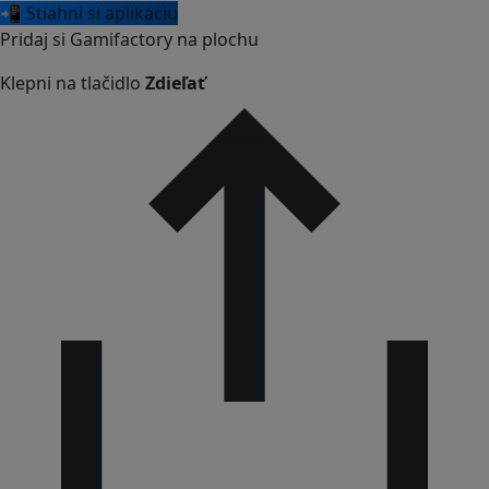
📲 Stiahni si aplikáciu
Pridaj si Gamifactory na plochu
Klepni na tlačidlo
Zdieľať