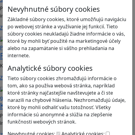
Nevyhnutné súbory cookies
Print & play hra vhodná pre 3. ročník ZŠ; predmet:
informatika.
Základné súbory cookies, ktoré umožňujú navigáciu
po webovej stránke a využívanie jej funkcií. Tieto
Zistiť viac
súbory cookies neukladajú žiadne informácie o vás,
Sociálne zručnosti a kooperácia
ktoré by mohli byť použité na marketingové účely
Podnikavosť a inovácie
alebo na zapamätanie si vášho prehliadania na
Podnikanie s poslaním
internete.
Kooperatívna print&play hra o zodpovednom podnikaní
Analytické súbory cookies
Zistiť viac
Tieto súbory cookies zhromažďujú informácie o
tom, ako sa používa webová stránka, napríklad
Bezpečnosť na internete
Mediálna
ktoré stránky najčastejšie navštevujete a či ste
gramotnosť
narazili na chybové hlásenia. Nezhromažďujú údaje,
KyberBabka
ktoré by mohli odhaliť vašu totožnosť. Všetky
informácie sú anonymné a slúžia na zlepšenie
Print&play hra vhodná pre 2. stupeň ZŠ a SŠ, predmet:
funkčnosti webových stránok.
informatika, mediálna výchova
Nevyhnutné cookies:
Analytické cookies:
Zistiť viac