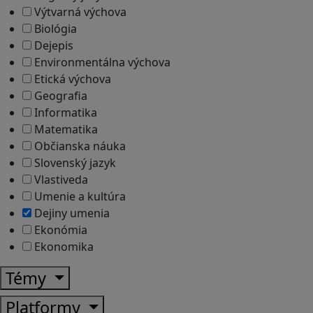
Výtvarná výchova
Biológia
Dejepis
Environmentálna výchova
Etická výchova
Geografia
Informatika
Matematika
Občianska náuka
Slovenský jazyk
Vlastiveda
Umenie a kultúra
Dejiny umenia
Ekonómia
Ekonomika
Témy
Platformy