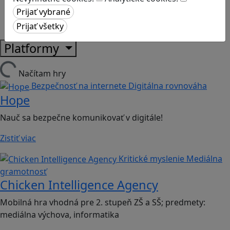
Sociálne zručnosti a kooperácia
Strategické myslenie
Zdravie a pohyb
Platformy
Načítam hry
Bezpečnosť na internete
Digitálna rovnováha
Hope
Nauč sa bezpečne komunikovať v digitále!
Zistiť viac
Kritické myslenie
Mediálna
gramotnosť
Chicken Intelligence Agency
Mobilná hra vhodná pre 2. stupeň ZŠ a SŠ; predmety:
mediálna výchova, informatika