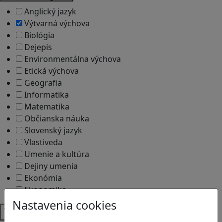
Anglický jazyk
Výtvarná výchova
Biológia
Dejepis
Environmentálna výchova
Etická výchova
Geografia
Informatika
Matematika
Občianska náuka
Slovenský jazyk
Vlastiveda
Umenie a kultúra
Dejiny umenia
Ekonómia
Ekonomika
Nastavenia cookies
Témy