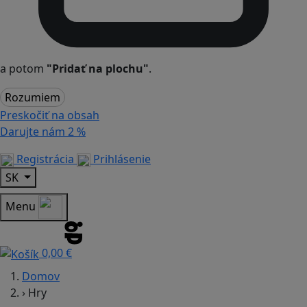
a potom
"Pridať na plochu"
.
Rozumiem
Preskočiť na obsah
Darujte nám
2 %
Registrácia
Prihlásenie
SK
Menu
0,00 €
Domov
›
Hry