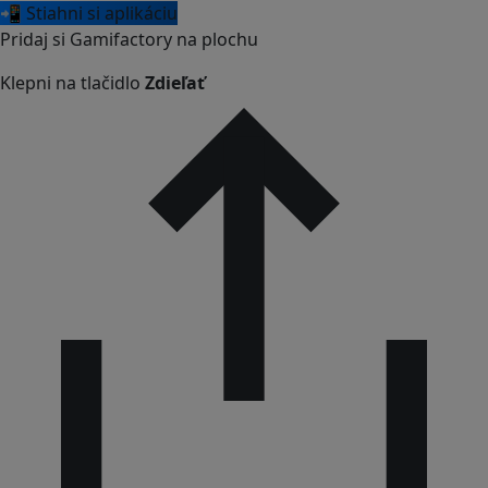
📲 Stiahni si aplikáciu
Pridaj si Gamifactory na plochu
Klepni na tlačidlo
Zdieľať