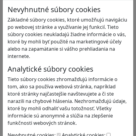
Bezpečnosť na internete
Nevyhnutné súbory cookies
Čítanie s porozumením
Základné súbory cookies, ktoré umožňujú navigáciu
Digitálna rovnováha
po webovej stránke a využívanie jej funkcií. Tieto
Ekológia
súbory cookies neukladajú žiadne informácie o vás,
Emočná inteligencia
ktoré by mohli byť použité na marketingové účely
Finančná gramotnosť
alebo na zapamätanie si vášho prehliadania na
Globálne vzdelávanie
internete.
Kreativita
Kritické myslenie
Analytické súbory cookies
Kultúrne dedičstvo
Kyberšikana
Tieto súbory cookies zhromažďujú informácie o
Logické myslenie
tom, ako sa používa webová stránka, napríklad
Ľudské práva a tolerancia
ktoré stránky najčastejšie navštevujete a či ste
Mediálna gramotnosť
narazili na chybové hlásenia. Nezhromažďujú údaje,
Motorika a koncentrácia
ktoré by mohli odhaliť vašu totožnosť. Všetky
Podnikavosť a inovácie
informácie sú anonymné a slúžia na zlepšenie
Prírodné vedy / STEM
funkčnosti webových stránok.
Programovanie/Technika
Nevyhnutné cookies:
Analytické cookies: