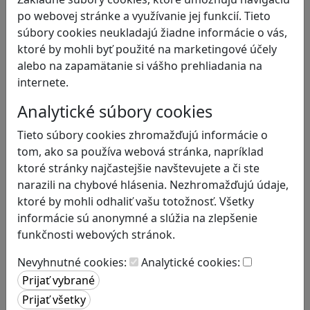
Bezpečnosť na internete
po webovej stránke a využívanie jej funkcií. Tieto
Čítanie s porozumením
súbory cookies neukladajú žiadne informácie o vás,
Digitálna rovnováha
ktoré by mohli byť použité na marketingové účely
Ekológia
alebo na zapamätanie si vášho prehliadania na
Emočná inteligencia
internete.
Finančná gramotnosť
Globálne vzdelávanie
Analytické súbory cookies
Kreativita
Tieto súbory cookies zhromažďujú informácie o
Kritické myslenie
tom, ako sa používa webová stránka, napríklad
Kultúrne dedičstvo
ktoré stránky najčastejšie navštevujete a či ste
Kyberšikana
narazili na chybové hlásenia. Nezhromažďujú údaje,
Logické myslenie
ktoré by mohli odhaliť vašu totožnosť. Všetky
Ľudské práva a tolerancia
informácie sú anonymné a slúžia na zlepšenie
Mediálna gramotnosť
funkčnosti webových stránok.
Motorika a koncentrácia
Podnikavosť a inovácie
Nevyhnutné cookies:
Analytické cookies:
Prírodné vedy / STEM
Programovanie/Technika
Sociálne zručnosti a kooperácia