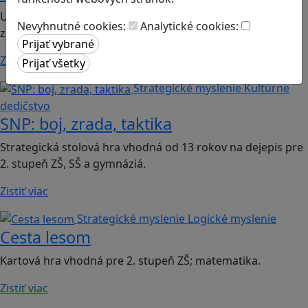
Unikátna metóda vyučovania informatiky a digitálnych
Nevyhnutné cookies:
Analytické cookies:
zručností pre 1. stupeň ZŠ.
Zistiť viac
Strategické myslenie
Kultúrne
dedičstvo
SNP: boj, zrada, taktika
Strategická stolová hra vhodná od 13 rokov na dejepis pre
2. stupeň ZŠ, SŠ a gymnáziá.
Zistiť viac
Strategické myslenie
Logické myslenie
Cesta lesom
Kartová hra vhodná pre 2. stupeň ZŠ; matematika.
Zistiť viac