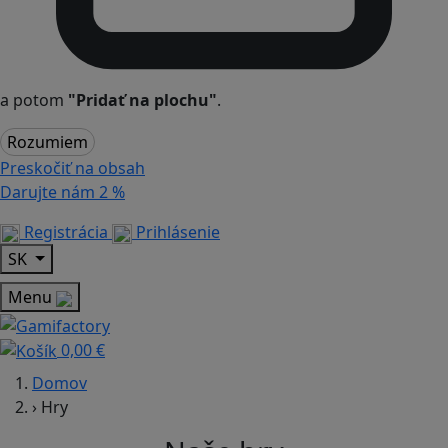
a potom
"Pridať na plochu"
.
Rozumiem
Preskočiť na obsah
Darujte nám
2 %
Registrácia
Prihlásenie
SK
Menu
0,00 €
Domov
›
Hry