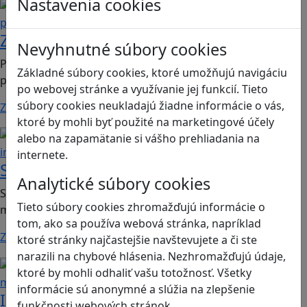
Nastavenia cookies
Globálne vzdelávanie
Ľudské
práva a tolerancia
Začnite s vysťahovaním!
Nevyhnutné súbory cookies
Print & play hra vhodná pre 9. ročník ZŠ a 4. ročník SŠ;
Základné súbory cookies, ktoré umožňujú navigáciu
predmet: dejepis, občianska náuka.
po webovej stránke a využívanie jej funkcií. Tieto
súbory cookies neukladajú žiadne informácie o vás,
Zistiť viac
ktoré by mohli byť použité na marketingové účely
Strategické myslenie
Podnikavosť a
alebo na zapamätanie si vášho prehliadania na
inovácie
internete.
Súboj vynálezcov
Analytické súbory cookies
Spoločenská hra pre rozvíjanie strategického a podnikavé
Tieto súbory cookies zhromažďujú informácie o
myslenia; 2. stupeň ZŠ a SŠ.
tom, ako sa používa webová stránka, napríklad
Zistiť viac
ktoré stránky najčastejšie navštevujete a či ste
narazili na chybové hlásenia. Nezhromažďujú údaje,
Programovanie/Technika
Logické
ktoré by mohli odhaliť vašu totožnosť. Všetky
myslenie
informácie sú anonymné a slúžia na zlepšenie
Informatika s Emilom
funkčnosti webových stránok.