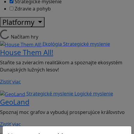
Strategické myslenie
Zdravie a pohyb
Platformy
Načítam hry
Ekológia
Strategické myslenie
House Them All!
Staňte sa zvieracím realiťákom a spoznajte ekosystém
Dunajských lužných lesov!
Zistiť viac
Strategické myslenie
Logické myslenie
GeoLand
Spoznaj moc grafov a vybuduj prosperujúce kráľovstvo
Zistiť viac