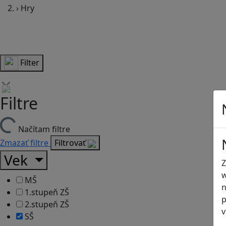
›
Hry
Filter
Filtre
Načítam filtre
Zmazať filtre
Filtrovať
Vek
Z
w
MŠ
n
1.stupeň ZŠ
p
2.stupeň ZŠ
v
SŠ