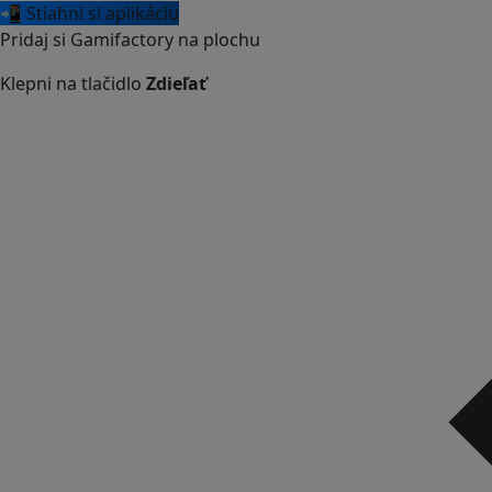
📲 Stiahni si aplikáciu
Pridaj si Gamifactory na plochu
Klepni na tlačidlo
Zdieľať