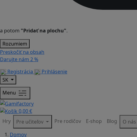
a potom
"Pridať na plochu"
.
Rozumiem
Preskočiť na obsah
Darujte nám
2 %
Registrácia
Prihlásenie
SK
Menu
0,00 €
Hry
Pre rodičov
E-shop
Blog
Pre učiteľov
O ná
Domov