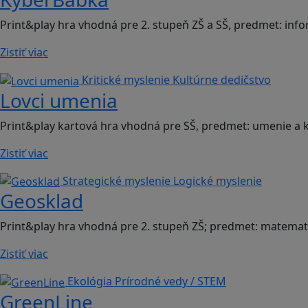
Print&play hra vhodná pre 2. stupeň ZŠ a SŠ, predmet: inf
Zistiť viac
Kritické myslenie
Kultúrne dedičstvo
Lovci umenia
Print&play kartová hra vhodná pre SŠ, predmet: umenie a k
Zistiť viac
Strategické myslenie
Logické myslenie
Geosklad
Print&play hra vhodná pre 2. stupeň ZŠ; predmet: matemat
Zistiť viac
Ekológia
Prírodné vedy / STEM
GreenLine