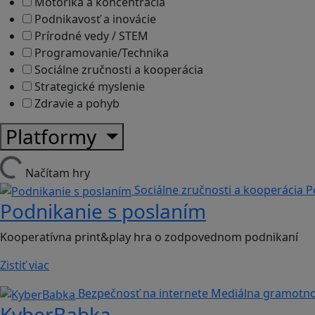
Motorika a koncentrácia
Podnikavosť a inovácie
Prírodné vedy / STEM
Programovanie/Technika
Sociálne zručnosti a kooperácia
Strategické myslenie
Zdravie a pohyb
Platformy
Načítam hry
Sociálne zručnosti a kooperácia
P
Podnikanie s poslaním
Kooperatívna print&play hra o zodpovednom podnikaní
Zistiť viac
Bezpečnosť na internete
Mediálna gramotno
KyberBabka