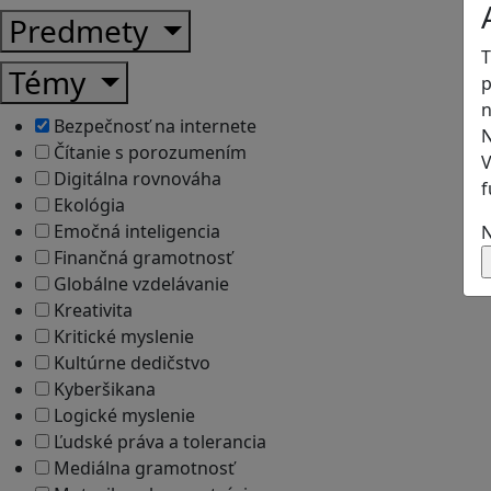
Predmety
T
Témy
p
n
Bezpečnosť na internete
N
Čítanie s porozumením
V
Digitálna rovnováha
f
Ekológia
Emočná inteligencia
N
Finančná gramotnosť
Globálne vzdelávanie
Kreativita
Kritické myslenie
Kultúrne dedičstvo
Kyberšikana
Logické myslenie
Ľudské práva a tolerancia
Mediálna gramotnosť