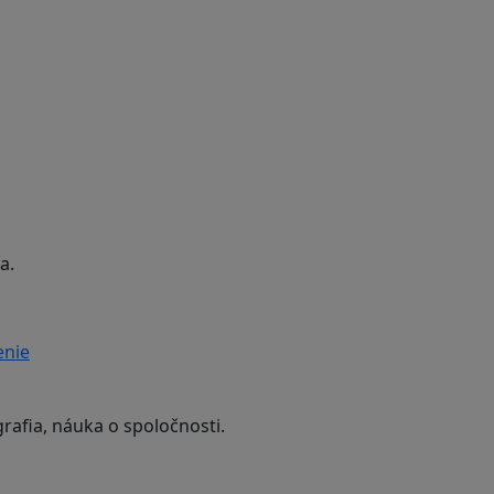
a.
enie
rafia, náuka o spoločnosti.