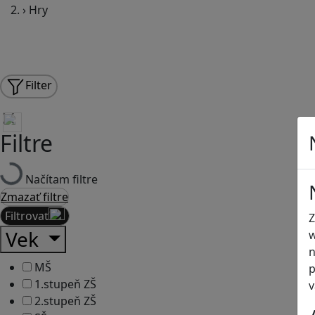
›
Hry
Filter
Filtre
Načítam filtre
Zmazať filtre
Filtrovať
Z
Vek
w
n
MŠ
p
1.stupeň ZŠ
v
2.stupeň ZŠ