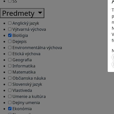
SŠ
T
Predmety
p
n
Anglický jazyk
N
Výtvarná výchova
V
Biológia
f
Dejepis
Environmentálna výchova
N
Etická výchova
Geografia
Informatika
Matematika
Občianska náuka
Slovenský jazyk
Vlastiveda
Umenie a kultúra
Dejiny umenia
Ekonómia