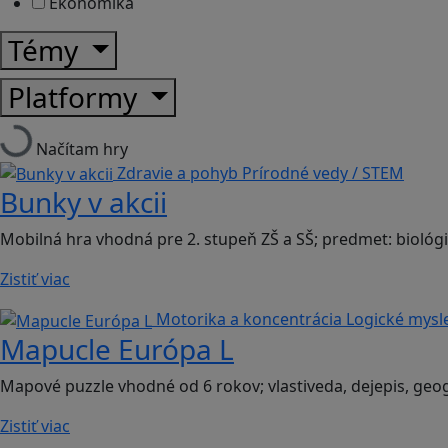
Ekonomika
Témy
Platformy
Načítam hry
Zdravie a pohyb
Prírodné vedy / STEM
Bunky v akcii
Mobilná hra vhodná pre 2. stupeň ZŠ a SŠ; predmet: biológi
Zistiť viac
Motorika a koncentrácia
Logické mysl
Mapucle Európa L
Mapové puzzle vhodné od 6 rokov; vlastiveda, dejepis, geog
Zistiť viac