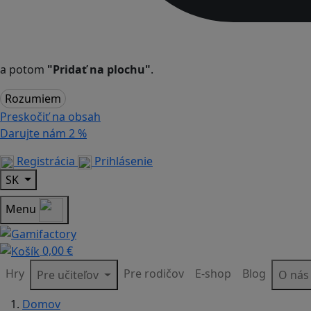
a potom
"Pridať na plochu"
.
Rozumiem
Preskočiť na obsah
Darujte nám
2 %
Registrácia
Prihlásenie
SK
Menu
0,00 €
Hry
Pre rodičov
E-shop
Blog
Pre učiteľov
O ná
Domov