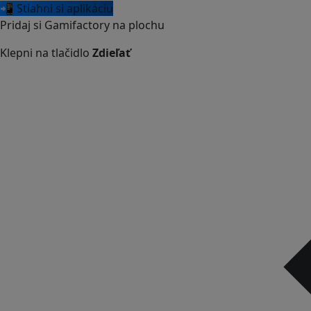
📲 Stiahni si aplikáciu
Pridaj si Gamifactory na plochu
Klepni na tlačidlo
Zdieľať