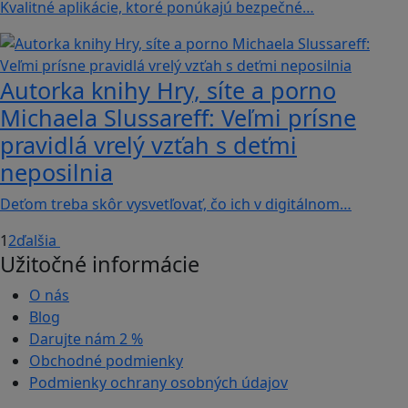
Kvalitné aplikácie, ktoré ponúkajú bezpečné…
Autorka knihy Hry, síte a porno
Michaela Slussareff: Veľmi prísne
pravidlá vrelý vzťah s deťmi
neposilnia
Deťom treba skôr vysvetľovať, čo ich v digitálnom…
1
2
ďalšia
Užitočné informácie
O nás
Blog
Darujte nám
2 %
Obchodné podmienky
Podmienky ochrany osobných údajov