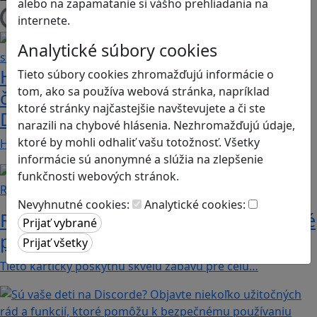
alebo na zapamätanie si vášho prehliadania na
internete.
Načítam blogy
Analytické súbory cookies
Heritage Quest AR: Vráťte sa do
Tieto súbory cookies zhromažďujú informácie o
tom, ako sa používa webová stránka, napríklad
časov, keď Rímska ríša siahala až po
ktoré stránky najčastejšie navštevujete a či ste
Dunaj
narazili na chybové hlásenia. Nezhromažďujú údaje,
ktoré by mohli odhaliť vašu totožnosť. Všetky
Heritage Quest AR je mobilná hra, ktorá ponúka…
informácie sú anonymné a slúžia na zlepšenie
funkčnosti webových stránok.
Recenzie
Nevyhnutné cookies:
Analytické cookies:
Rébusy sú hlavolamy do vrecka, ktoré
potrápia aj logiku
Tieto kartičky poskytnú skvelú zábavu pre celú…