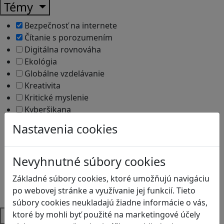
Témy
Bezpečnosť na internete
Čítanie s porozumením
Digitálna rovnováha
Ekológia
Globálne vzdelávanie
Kreativita
Kritické myslenie
Kyberšikana
Logické myslenie
Nastavenia cookies
Ľudské práva a tolerancia
Motorika a koncentrácia
Programovanie/Technika
Nevyhnutné súbory cookies
Sociálne zručnosti a kooperácia
Základné súbory cookies, ktoré umožňujú navigáciu
Strategické myslenie
po webovej stránke a využívanie jej funkcií. Tieto
Zdravie a pohyb
súbory cookies neukladajú žiadne informácie o vás,
Platformy
ktoré by mohli byť použité na marketingové účely