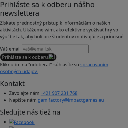
Prihláste sa k odberu nášho
newslettera
Získate prednostný prístup k informáciám o našich
aktivitách. Ukážeme vám, ako efektívne využívať hry vo
výučbe tak, aby boli pre študentov motivujúce a prínosné.
Váš email
Prihláste sa k odberu
Kliknutím na "odoberať" súhlasíte so
spracovaním
osobných údajov.
Kontakt
Zavolajte nám
+421 907 231 768
Napíšte nám
gamifactory@impactgames.eu
Sledujte nás tiež na