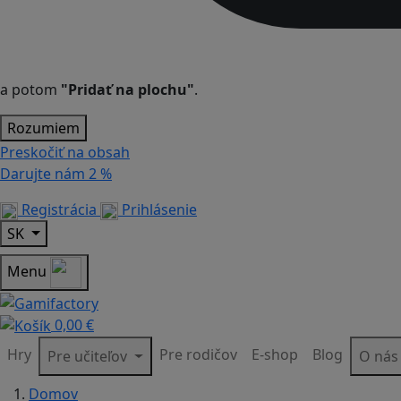
a potom
"Pridať na plochu"
.
Rozumiem
Preskočiť na obsah
Darujte nám
2 %
Registrácia
Prihlásenie
SK
Menu
0,00 €
Hry
Pre rodičov
E-shop
Blog
Pre učiteľov
O ná
Domov