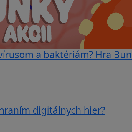
 vírusom a baktériám? Hra Bunk
hraním digitálnych hier?