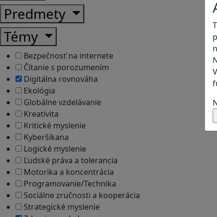
Predmety
T
Témy
p
n
Bezpečnosť na internete
N
Čítanie s porozumením
V
Digitálna rovnováha
f
Ekológia
Globálne vzdelávanie
N
Kreativita
Kritické myslenie
Kyberšikana
Logické myslenie
Ľudské práva a tolerancia
Motorika a koncentrácia
Programovanie/Technika
Sociálne zručnosti a kooperácia
Strategické myslenie