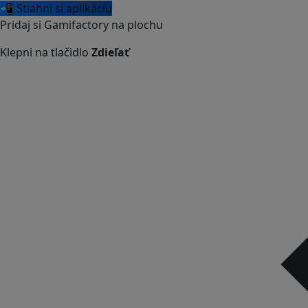
📲 Stiahni si aplikáciu
Pridaj si Gamifactory na plochu
Klepni na tlačidlo
Zdieľať