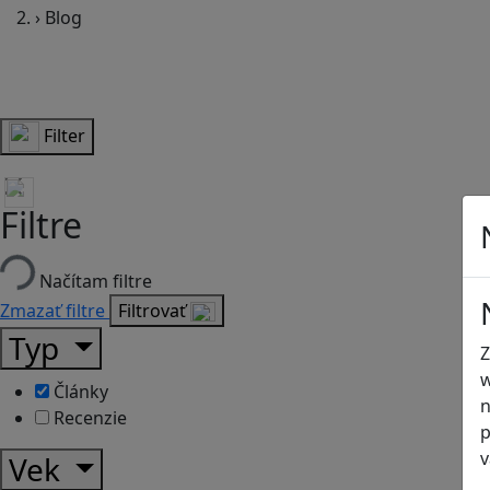
›
Blog
Filter
Filtre
Načítam filtre
Zmazať filtre
Filtrovať
Typ
Z
w
Články
n
Recenzie
p
v
Vek