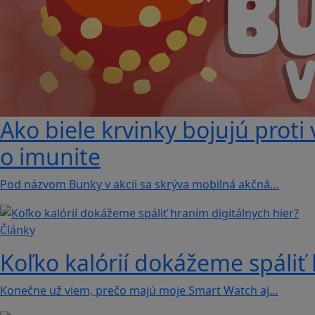
Ako biele krvinky bojujú proti
o imunite
Pod názvom Bunky v akcii sa skrýva mobilná akčná…
Články
Koľko kalórií dokážeme spáliť 
Konečne už viem, prečo majú moje Smart Watch aj…