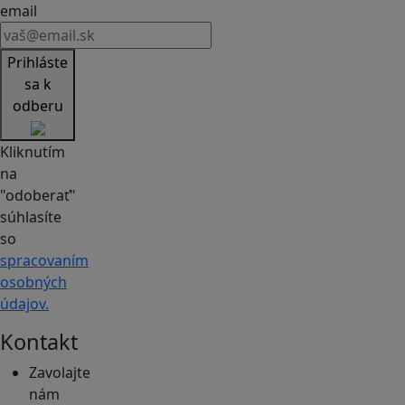
email
Prihláste
sa k
odberu
Kliknutím
na
"odoberať"
súhlasíte
so
spracovaním
osobných
údajov.
Kontakt
Zavolajte
nám