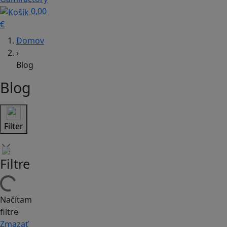
0,00
€
Domov
›
Blog
Blog
Filter
Filtre
Načítam
filtre
Zmazať