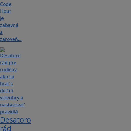
Code
Hour
je
zábavná
a
zároveň…
Desatoro
rád