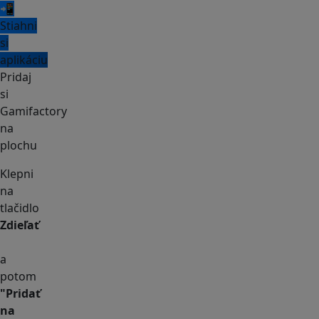
📲
Stiahni
si
aplikáciu
Pridaj
si
Gamifactory
na
plochu
Klepni
na
tlačidlo
Zdieľať
a
potom
"Pridať
na