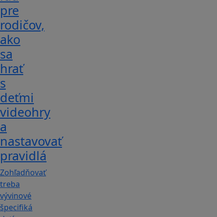
pre
rodičov,
ako
sa
hrať
s
deťmi
videohry
a
nastavovať
pravidlá
Zohľadňovať
treba
vývinové
špecifiká