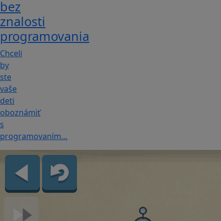
bez
znalosti
programovania
Chceli
by
ste
vaše
deti
oboznámiť
s
programovaním…