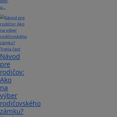
detí,
a…
Návod
pre
rodičov:
Ako
na
výber
rodičovského
zámku?