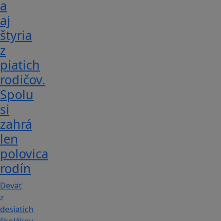
a
aj
štyria
z
piatich
rodičov.
Spolu
si
zahrá
len
polovica
rodín
Deväť
z
desiatich
školákov