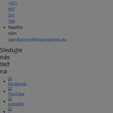
+421
907
231
768
Napíšte
nám
gamifactory@impactgames.eu
Sledujte
nás
tiež
na