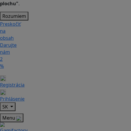
plochu"
.
Rozumiem
Preskočiť
na
obsah
Darujte
nám
2
%
Registrácia
Prihlásenie
SK
Menu