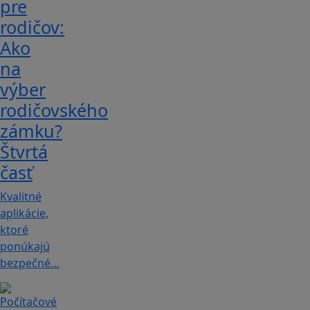
pre
rodičov:
Ako
na
výber
rodičovského
zámku?
Štvrtá
časť
Kvalitné
aplikácie,
ktoré
ponúkajú
bezpečné…