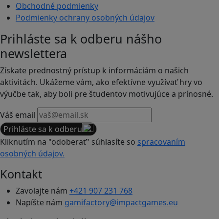
Obchodné podmienky
Podmienky ochrany osobných údajov
Prihláste sa k odberu nášho
newslettera
Získate prednostný prístup k informáciám o našich
aktivitách. Ukážeme vám, ako efektívne využívať hry vo
výučbe tak, aby boli pre študentov motivujúce a prínosné.
Váš email
Prihláste sa k odberu
Kliknutím na "odoberať" súhlasíte so
spracovaním
osobných údajov.
Kontakt
Zavolajte nám
+421 907 231 768
Napíšte nám
gamifactory@impactgames.eu