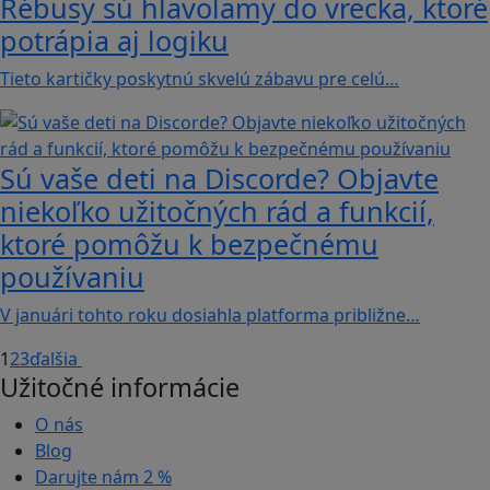
Rébusy sú hlavolamy do vrecka, ktoré
potrápia aj logiku
Tieto kartičky poskytnú skvelú zábavu pre celú…
Sú vaše deti na Discorde? Objavte
niekoľko užitočných rád a funkcií,
ktoré pomôžu k bezpečnému
používaniu
V januári tohto roku dosiahla platforma približne…
1
2
3
ďalšia
Užitočné informácie
O nás
Blog
Darujte nám
2 %