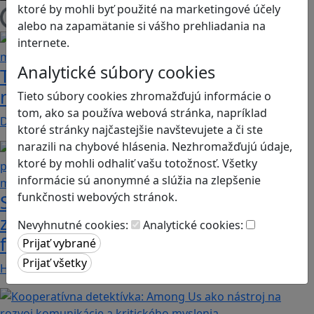
ktoré by mohli byť použité na marketingové účely
Načítam blogy
alebo na zapamätanie si vášho prehliadania na
internete.
Analytické súbory cookies
Tick Tock: A Tale for Tw‪o je hra s
netradičnou mechanikou spolupráce
Tieto súbory cookies zhromažďujú informácie o
tom, ako sa používa webová stránka, napríklad
Dvaja hráči simultánne lúštia bizarné logické…
ktoré stránky najčastejšie navštevujete a či ste
narazili na chybové hlásenia. Nezhromažďujú údaje,
ktoré by mohli odhaliť vašu totožnosť. Všetky
informácie sú anonymné a slúžia na zlepšenie
funkčnosti webových stránok.
Stanete sa influencerom, keď budete
zdieľať iba pravdivé, nie alternatívne
Nevyhnutné cookies:
Analytické cookies:
fakty? Dozviete sa v hre Follow me
Hráči a hráčky sa stávajú používateľmi/kami…