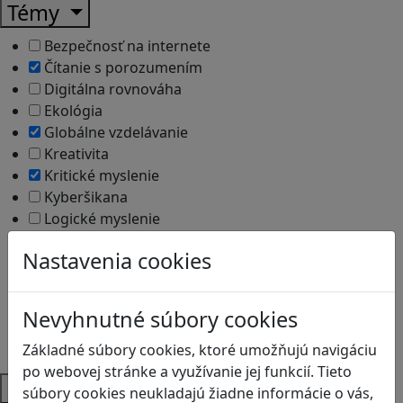
Témy
Bezpečnosť na internete
Čítanie s porozumením
Digitálna rovnováha
Ekológia
Globálne vzdelávanie
Kreativita
Kritické myslenie
Kyberšikana
Logické myslenie
Ľudské práva a tolerancia
Nastavenia cookies
Motorika a koncentrácia
Programovanie/Technika
Sociálne zručnosti a kooperácia
Nevyhnutné súbory cookies
Strategické myslenie
Zdravie a pohyb
Základné súbory cookies, ktoré umožňujú navigáciu
po webovej stránke a využívanie jej funkcií. Tieto
Platformy
súbory cookies neukladajú žiadne informácie o vás,