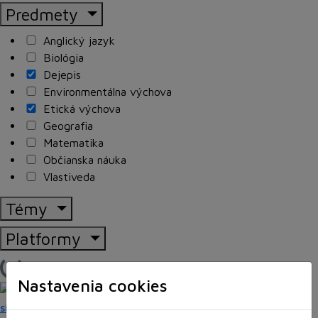
Predmety
Anglický jazyk
Biológia
Dejepis
Environmentálna výchova
Etická výchova
Geografia
Matematika
Občianska náuka
Vlastiveda
Témy
Platformy
Načítam blogy
Nastavenia cookies