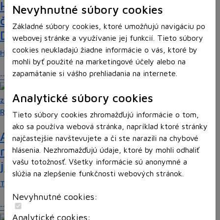
Heritage Quest AR: Vráťte sa do
Nevyhnutné súbory cookies
časov, keď Rímska ríša siahala až po
Základné súbory cookies, ktoré umožňujú navigáciu po
Dunaj
webovej stránke a využívanie jej funkcií. Tieto súbory
cookies neukladajú žiadne informácie o vás, ktoré by
Heritage Quest AR je mobilná hra, ktorá ponúka…
mohli byť použité na marketingové účely alebo na
zapamätanie si vášho prehliadania na internete.
Analytické súbory cookies
Recenzie
Tieto súbory cookies zhromažďujú informácie o tom,
ako sa používa webová stránka, napríklad ktoré stránky
Ako ovplyvnil komunistický režim
najčastejšie navštevujete a či ste narazili na chybové
rodinné vzťahy? To zistíte v hre „Kto
hlásenia. Nezhromažďujú údaje, ktoré by mohli odhaliť
vašu totožnosť. Všetky informácie sú anonymné a
je Helena?“.
slúžia na zlepšenie funkčnosti webových stránok.
Teta Helena je v rodine jedno veľké tabu a len…
Nevyhnutné cookies:
Analytické cookies: