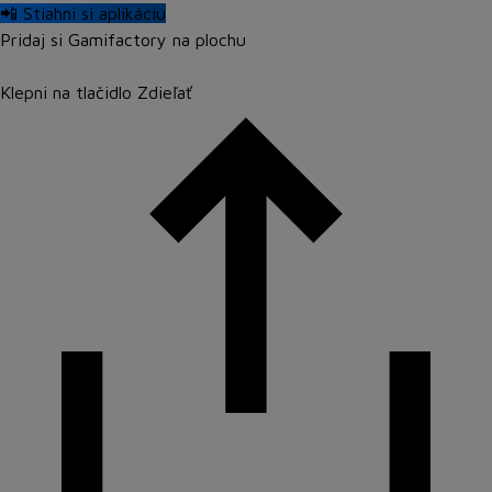
📲 Stiahni si aplikáciu
Pridaj si Gamifactory na plochu
Klepni na tlačidlo
Zdieľať