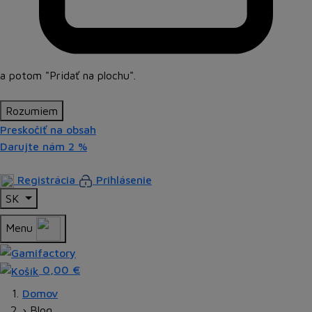
a potom
"Pridať na plochu"
.
Rozumiem
Preskočiť na obsah
Darujte nám
2 %
Registrácia
Prihlásenie
SK
Menu
0,00 €
Domov
›
Blog