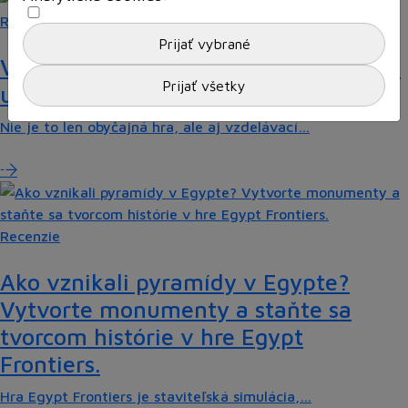
Recenzie
Valiant Hearts: Keď sa videohra stáva
učebnicou histórie
Nie je to len obyčajná hra, ale aj vzdelávací…
Recenzie
Ako vznikali pyramídy v Egypte?
Vytvorte monumenty a staňte sa
tvorcom histórie v hre Egypt
Frontiers.
Hra Egypt Frontiers je staviteľská simulácia,…