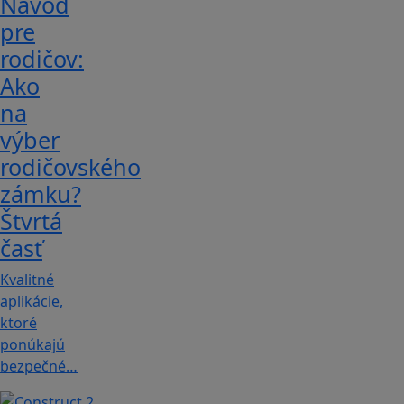
Návod
pre
rodičov:
Ako
na
výber
rodičovského
zámku?
Štvrtá
časť
Kvalitné
aplikácie,
ktoré
ponúkajú
bezpečné…