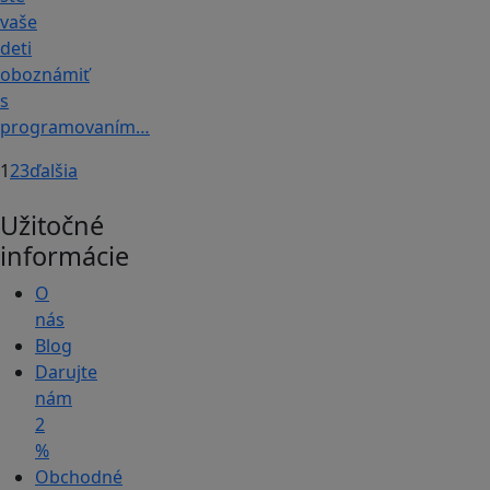
vaše
deti
oboznámiť
s
programovaním…
1
2
3
ďalšia
Užitočné
informácie
O
nás
Blog
Darujte
nám
2
%
Obchodné