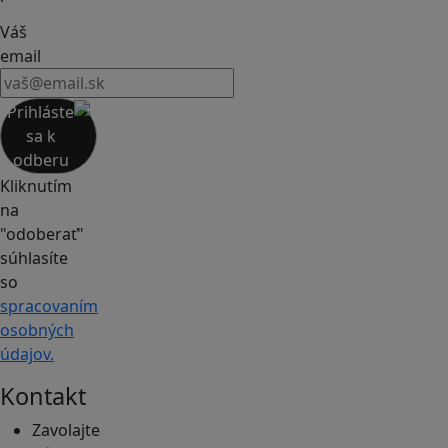
Váš
email
Prihláste
sa k
odberu
Kliknutím
na
"odoberať"
súhlasíte
so
spracovaním
osobných
údajov.
Kontakt
Zavolajte