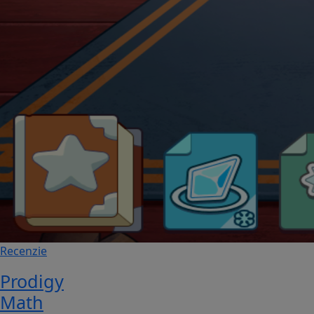
Recenzie
Prodigy
Math