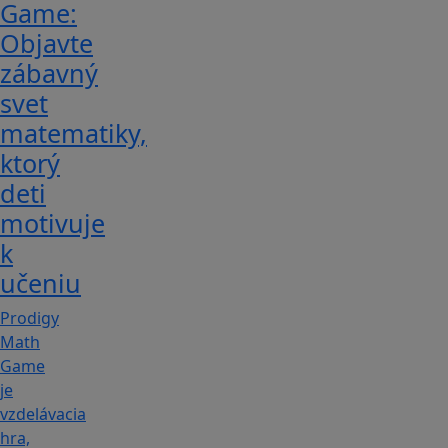
Game:
Objavte
zábavný
svet
matematiky,
ktorý
deti
motivuje
k
učeniu
Prodigy
Math
Game
je
vzdelávacia
hra,