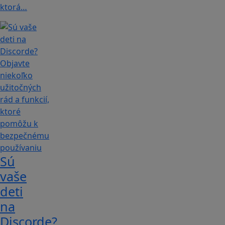
ktorá…
Sú
vaše
deti
na
Discorde?