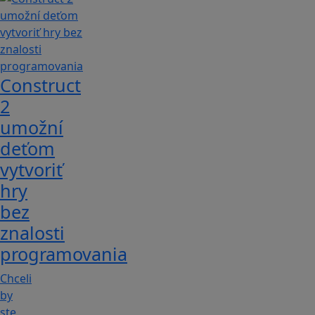
Construct
2
umožní
deťom
vytvoriť
hry
bez
znalosti
programovania
Chceli
by
ste