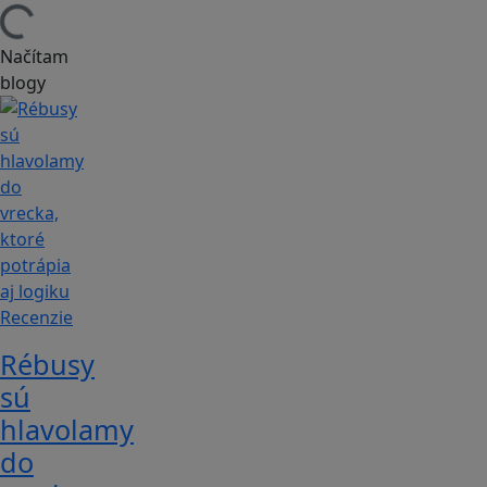
Načítam
blogy
Recenzie
Rébusy
sú
hlavolamy
do