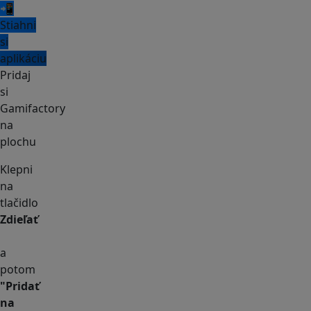
📲
Stiahni
si
aplikáciu
Pridaj
si
Gamifactory
na
plochu
Klepni
na
tlačidlo
Zdieľať
a
potom
"Pridať
na