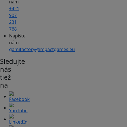
nám
+421
907
231
768
Napíšte
nám
gamifactory@impactgames.eu
Sledujte
nás
tiež
na