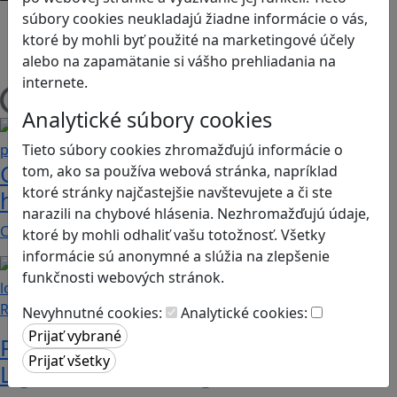
súbory cookies neukladajú žiadne informácie o vás,
Android
ktoré by mohli byť použité na marketingové účely
Herná konzola
alebo na zapamätanie si vášho prehliadania na
Stolové, kartové
internete.
Načítam blogy
Analytické súbory cookies
Tieto súbory cookies zhromažďujú informácie o
Construct 2 umožní deťom vytvoriť
tom, ako sa používa webová stránka, napríklad
ktoré stránky najčastejšie navštevujete a či ste
hry bez znalosti programovania
narazili na chybové hlásenia. Nezhromažďujú údaje,
Chceli by ste vaše deti oboznámiť s programovaním…
ktoré by mohli odhaliť vašu totožnosť. Všetky
informácie sú anonymné a slúžia na zlepšenie
funkčnosti webových stránok.
Recenzie
Nevyhnutné cookies:
Analytické cookies:
Prvé kroky do sveta programovania:
Lightbot učí deti logike a kreativite