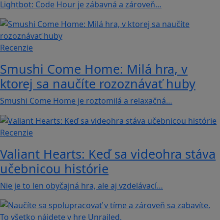
Lightbot: Code Hour je zábavná a zároveň…
Recenzie
Smushi Come Home: Milá hra, v
ktorej sa naučíte rozoznávať huby
Smushi Come Home je roztomilá a relaxačná…
Recenzie
Valiant Hearts: Keď sa videohra stáva
učebnicou histórie
Nie je to len obyčajná hra, ale aj vzdelávací…