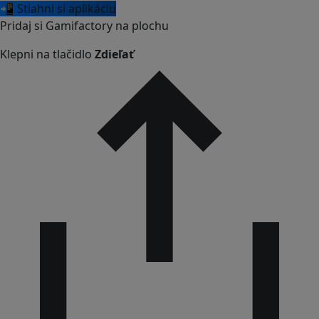
📲 Stiahni si aplikáciu
Pridaj si Gamifactory na plochu
Klepni na tlačidlo
Zdieľať