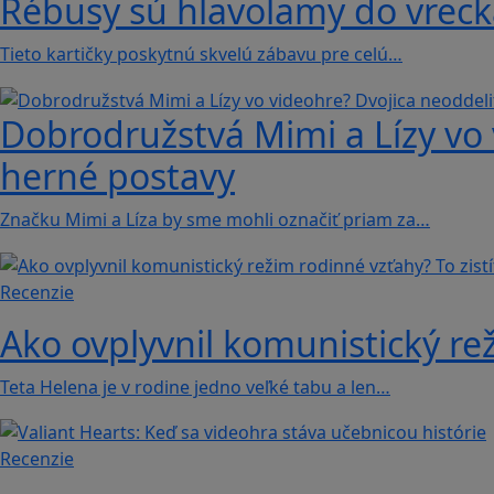
Rébusy sú hlavolamy do vrecka
Tieto kartičky poskytnú skvelú zábavu pre celú…
Dobrodružstvá Mimi a Lízy vo 
herné postavy
Značku Mimi a Líza by sme mohli označiť priam za…
Recenzie
Ako ovplyvnil komunistický rež
Teta Helena je v rodine jedno veľké tabu a len…
Recenzie