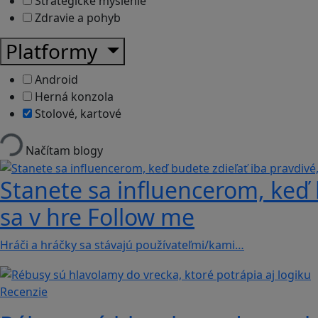
Strategické myslenie
Zdravie a pohyb
Platformy
Android
Herná konzola
Stolové, kartové
Načítam blogy
Stanete sa influencerom, keď b
sa v hre Follow me
Hráči a hráčky sa stávajú používateľmi/kami…
Recenzie