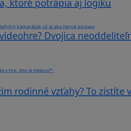
, ktoré potrápia aj logiku
videohre? Dvojica neoddeliteľ
im rodinné vzťahy? To zistíte v