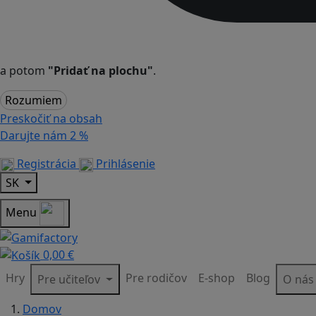
a potom
"Pridať na plochu"
.
Rozumiem
Preskočiť na obsah
Darujte nám
2 %
Registrácia
Prihlásenie
SK
Menu
0,00 €
Hry
Pre rodičov
E-shop
Blog
Pre učiteľov
O ná
Domov