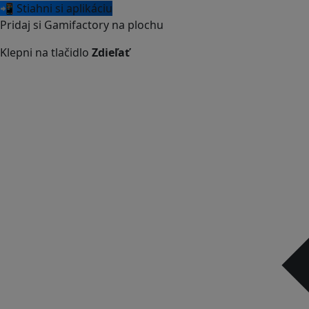
📲 Stiahni si aplikáciu
Pridaj si Gamifactory na plochu
Klepni na tlačidlo
Zdieľať