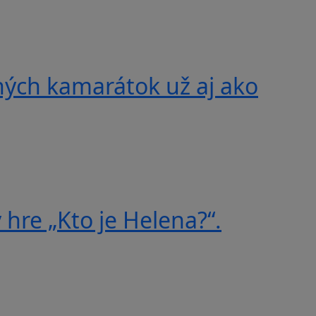
ných kamarátok už aj ako
 hre „Kto je Helena?“.