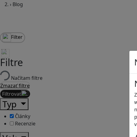
›
Blog
Filter
Filtre
Načítam filtre
Zmazať filtre
Filtrovať
Z
Typ
w
n
Články
p
Recenzie
v