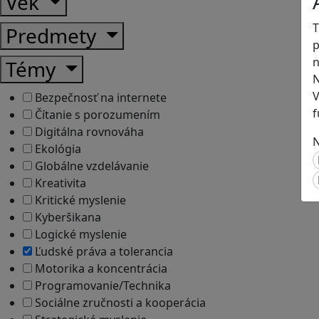
Vek
T
Predmety
p
n
Témy
N
V
Bezpečnosť na internete
f
Čítanie s porozumením
Digitálna rovnováha
N
Ekológia
Globálne vzdelávanie
Kreativita
Kritické myslenie
Kyberšikana
Logické myslenie
Ľudské práva a tolerancia
Motorika a koncentrácia
Programovanie/Technika
Sociálne zručnosti a kooperácia