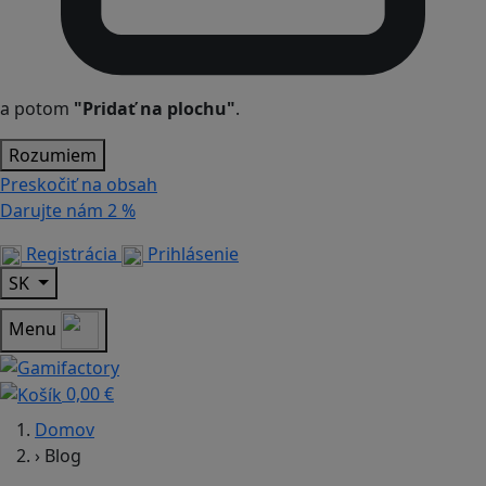
a potom
"Pridať na plochu"
.
Rozumiem
Preskočiť na obsah
Darujte nám
2 %
Registrácia
Prihlásenie
SK
Menu
0,00 €
Domov
›
Blog