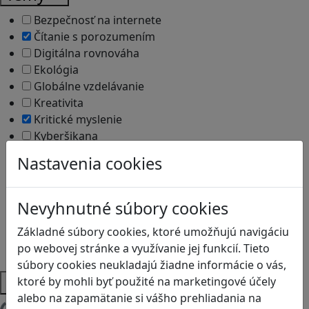
Bezpečnosť na internete
Čítanie s porozumením
Digitálna rovnováha
Ekológia
Globálne vzdelávanie
Kreativita
Kritické myslenie
Kyberšikana
Logické myslenie
Nastavenia cookies
Ľudské práva a tolerancia
Motorika a koncentrácia
Programovanie/Technika
Nevyhnutné súbory cookies
Sociálne zručnosti a kooperácia
Základné súbory cookies, ktoré umožňujú navigáciu
Strategické myslenie
po webovej stránke a využívanie jej funkcií. Tieto
Zdravie a pohyb
súbory cookies neukladajú žiadne informácie o vás,
Platformy
ktoré by mohli byť použité na marketingové účely
alebo na zapamätanie si vášho prehliadania na