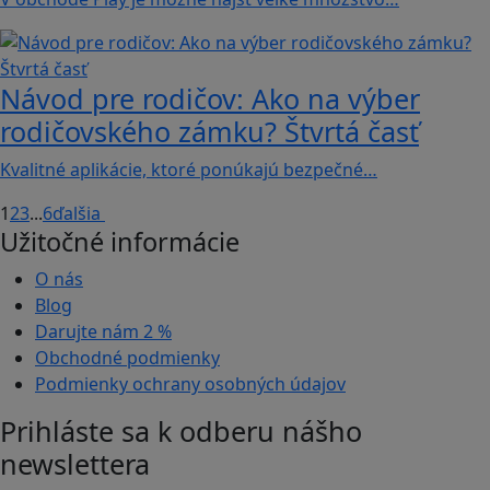
Návod pre rodičov: Ako na výber
rodičovského zámku? Štvrtá časť
Kvalitné aplikácie, ktoré ponúkajú bezpečné…
1
2
3
...
6
ďalšia
Užitočné informácie
O nás
Blog
Darujte nám
2 %
Obchodné podmienky
Podmienky ochrany osobných údajov
Prihláste sa k odberu nášho
newslettera