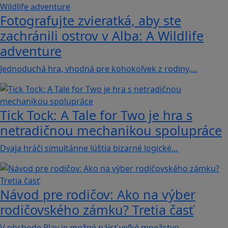
Fotografujte zvieratká, aby ste
zachránili ostrov v Alba: A Wildlife
adventure
Jednoduchá hra, vhodná pre kohokoľvek z rodiny,…
Tick Tock: A Tale for Tw‪o je hra s
netradičnou mechanikou spolupráce
Dvaja hráči simultánne lúštia bizarné logické…
Návod pre rodičov: Ako na výber
rodičovského zámku? Tretia časť
V obchode Play je možné nájsť veľké množstvo…