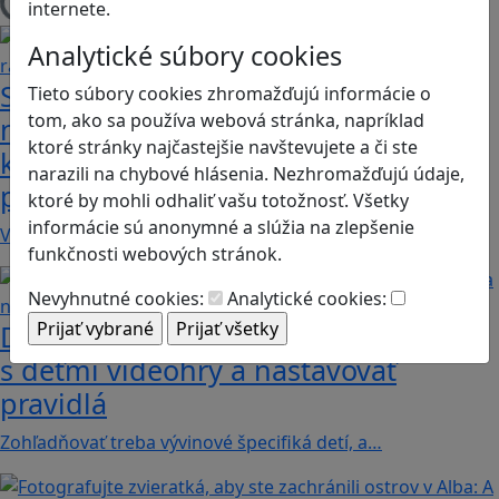
internete.
Načítam blogy
Analytické súbory cookies
Sú vaše deti na Discorde? Objavte
Tieto súbory cookies zhromažďujú informácie o
tom, ako sa používa webová stránka, napríklad
niekoľko užitočných rád a funkcií,
ktoré stránky najčastejšie navštevujete a či ste
ktoré pomôžu k bezpečnému
narazili na chybové hlásenia. Nezhromažďujú údaje,
používaniu
ktoré by mohli odhaliť vašu totožnosť. Všetky
informácie sú anonymné a slúžia na zlepšenie
V januári tohto roku dosiahla platforma približne…
funkčnosti webových stránok.
Nevyhnutné cookies:
Analytické cookies:
Desatoro rád pre rodičov, ako sa hrať
s deťmi videohry a nastavovať
pravidlá
Zohľadňovať treba vývinové špecifiká detí, a…