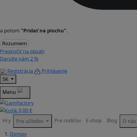
a potom
"Pridať na plochu"
.
Rozumiem
Preskočiť na obsah
Darujte nám
2 %
Registrácia
Prihlásenie
SK
Menu
0,00 €
Hry
Pre rodičov
E-shop
Blog
Pre učiteľov
O ná
Domov