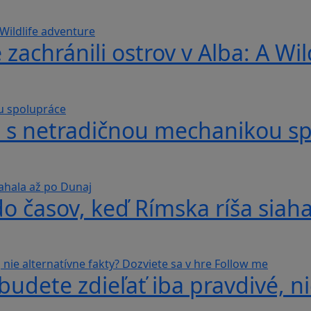
 zachránili ostrov v Alba: A Wi
hra s netradičnou mechanikou s
do časov, keď Rímska ríša siah
udete zdieľať iba pravdivé, ni