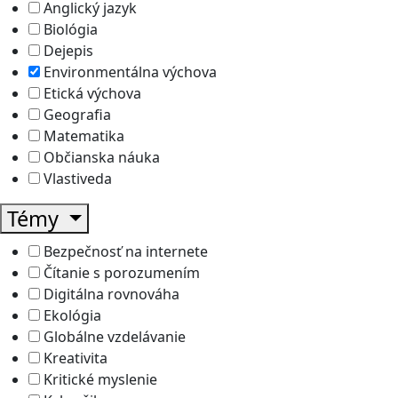
Anglický jazyk
Biológia
Dejepis
Environmentálna výchova
Etická výchova
Geografia
Matematika
Občianska náuka
Vlastiveda
Témy
Bezpečnosť na internete
Čítanie s porozumením
Digitálna rovnováha
Ekológia
Globálne vzdelávanie
Kreativita
Kritické myslenie