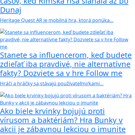
časov, keď Rímska ríša siahala až po
Dunaj
Heritage Quest AR je mobilná hra, ktorá ponúka…
Stanete sa influencerom, keď budete
zdieľať iba pravdivé, nie alternatívne
fakty? Dozviete sa v hre Follow me
Hráči a hráčky sa stávajú používateľmi/kami…
Ako biele krvinky bojujú proti
vírusom a baktériám? Hra Bunky v
akcii je zábavnou lekciou o imunite