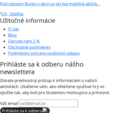
Pod názvom Bunky v akcii sa skrýva mobilná akčná…
1
2
3
...
5
ďalšia
Užitočné informácie
O nás
Blog
Darujte nám
2 %
Obchodné podmienky
Podmienky ochrany osobných údajov
Prihláste sa k odberu nášho
newslettera
Získate prednostný prístup k informáciám o našich
aktivitách. Ukážeme vám, ako efektívne využívať hry vo
výučbe tak, aby boli pre študentov motivujúce a prínosné.
Váš email
Prihláste sa k odberu