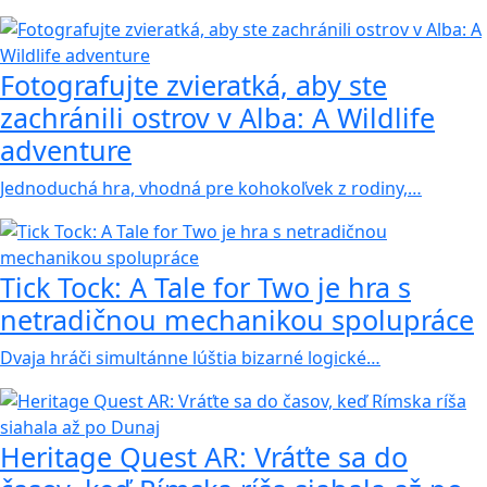
Fotografujte zvieratká, aby ste
zachránili ostrov v Alba: A Wildlife
adventure
Jednoduchá hra, vhodná pre kohokoľvek z rodiny,…
Tick Tock: A Tale for Tw‪o je hra s
netradičnou mechanikou spolupráce
Dvaja hráči simultánne lúštia bizarné logické…
Heritage Quest AR: Vráťte sa do