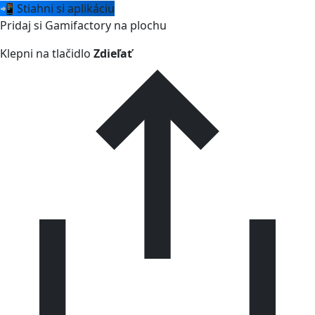
📲 Stiahni si aplikáciu
Pridaj si Gamifactory na plochu
Klepni na tlačidlo
Zdieľať