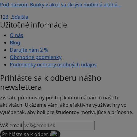
Pod názvom Bunky v akcii sa skrýva mobilná akčná…
1
2
3
...
5
ďalšia
Užitočné informácie
O nás
Blog
Darujte nám
2 %
Obchodné podmienky
Podmienky ochrany osobných údajov
Prihláste sa k odberu nášho
newslettera
Získate prednostný prístup k informáciám o našich
aktivitách. Ukážeme vám, ako efektívne využívať hry vo
výučbe tak, aby boli pre študentov motivujúce a prínosné.
Váš email
Prihláste sa k odberu