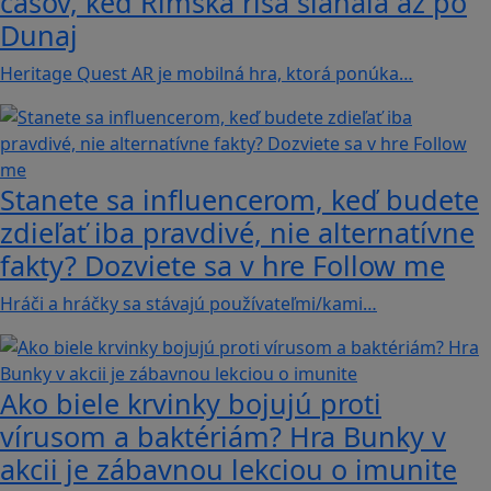
časov, keď Rímska ríša siahala až po
Dunaj
Heritage Quest AR je mobilná hra, ktorá ponúka…
Stanete sa influencerom, keď budete
zdieľať iba pravdivé, nie alternatívne
fakty? Dozviete sa v hre Follow me
Hráči a hráčky sa stávajú používateľmi/kami…
Ako biele krvinky bojujú proti
vírusom a baktériám? Hra Bunky v
akcii je zábavnou lekciou o imunite