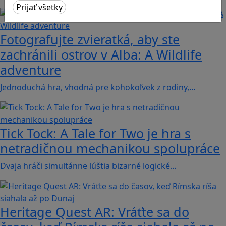
Fotografujte zvieratká, aby ste
zachránili ostrov v Alba: A Wildlife
adventure
Jednoduchá hra, vhodná pre kohokoľvek z rodiny,…
Tick Tock: A Tale for Tw‪o je hra s
netradičnou mechanikou spolupráce
Dvaja hráči simultánne lúštia bizarné logické…
Heritage Quest AR: Vráťte sa do