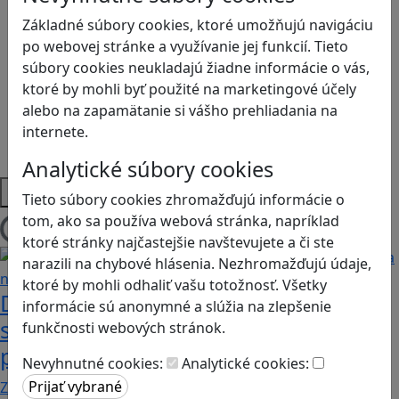
Kyberšikana
Logické myslenie
Základné súbory cookies, ktoré umožňujú navigáciu
Ľudské práva a tolerancia
po webovej stránke a využívanie jej funkcií. Tieto
Motorika a koncentrácia
súbory cookies neukladajú žiadne informácie o vás,
Programovanie/Technika
ktoré by mohli byť použité na marketingové účely
Sociálne zručnosti a kooperácia
alebo na zapamätanie si vášho prehliadania na
Strategické myslenie
internete.
Zdravie a pohyb
Analytické súbory cookies
Platformy
Tieto súbory cookies zhromažďujú informácie o
tom, ako sa používa webová stránka, napríklad
Načítam blogy
ktoré stránky najčastejšie navštevujete a či ste
narazili na chybové hlásenia. Nezhromažďujú údaje,
ktoré by mohli odhaliť vašu totožnosť. Všetky
Desatoro rád pre rodičov, ako sa hrať
informácie sú anonymné a slúžia na zlepšenie
s deťmi videohry a nastavovať
funkčnosti webových stránok.
pravidlá
Nevyhnutné cookies:
Analytické cookies:
Zohľadňovať treba vývinové špecifiká detí, a…