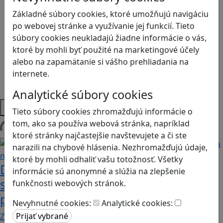
Kyberšikana
Logické myslenie
Základné súbory cookies, ktoré umožňujú navigáciu
Ľudské práva a tolerancia
po webovej stránke a využívanie jej funkcií. Tieto
Motorika a koncentrácia
súbory cookies neukladajú žiadne informácie o vás,
Programovanie/Technika
ktoré by mohli byť použité na marketingové účely
Sociálne zručnosti a kooperácia
alebo na zapamätanie si vášho prehliadania na
Strategické myslenie
internete.
Zdravie a pohyb
Analytické súbory cookies
Platformy
Tieto súbory cookies zhromažďujú informácie o
tom, ako sa používa webová stránka, napríklad
Načítam blogy
ktoré stránky najčastejšie navštevujete a či ste
narazili na chybové hlásenia. Nezhromažďujú údaje,
ktoré by mohli odhaliť vašu totožnosť. Všetky
Desatoro rád pre rodičov, ako sa hrať
informácie sú anonymné a slúžia na zlepšenie
s deťmi videohry a nastavovať
funkčnosti webových stránok.
pravidlá
Nevyhnutné cookies:
Analytické cookies:
Zohľadňovať treba vývinové špecifiká detí, a…