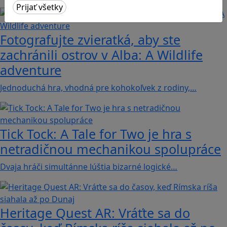
Fotografujte zvieratká, aby ste
zachránili ostrov v Alba: A Wildlife
adventure
Jednoduchá hra, vhodná pre kohokoľvek z rodiny,…
Tick Tock: A Tale for Tw‪o je hra s
netradičnou mechanikou spolupráce
Dvaja hráči simultánne lúštia bizarné logické…
Heritage Quest AR: Vráťte sa do