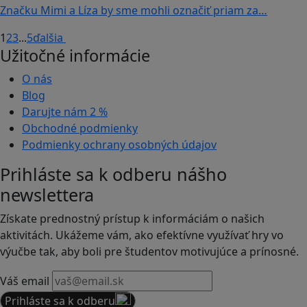
Značku Mimi a Líza by sme mohli označiť priam za…
1
2
3
...
5
ďalšia
Užitočné informácie
O nás
Blog
Darujte nám
2 %
Obchodné podmienky
Podmienky ochrany osobných údajov
Prihláste sa k odberu nášho
newslettera
Získate prednostný prístup k informáciám o našich
aktivitách. Ukážeme vám, ako efektívne využívať hry vo
výučbe tak, aby boli pre študentov motivujúce a prínosné.
Váš email
Prihláste sa k odberu