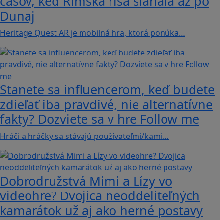
časov, keď Rímska ríša siahala až po
Dunaj
Heritage Quest AR je mobilná hra, ktorá ponúka…
Stanete sa influencerom, keď budete
zdieľať iba pravdivé, nie alternatívne
fakty? Dozviete sa v hre Follow me
Hráči a hráčky sa stávajú používateľmi/kami…
Dobrodružstvá Mimi a Lízy vo
videohre? Dvojica neoddeliteľných
kamarátok už aj ako herné postavy