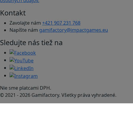
osobných údajov.
Kontakt
Zavolajte nám
+421 907 231 768
Napíšte nám
gamifactory@impactgames.eu
Sledujte nás tiež na
Nie sme platcami DPH.
© 2021 - 2026 Gamifactory. Všetky práva vyhradené.