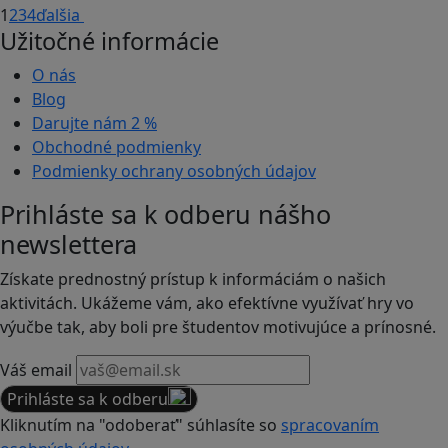
1
2
3
4
ďalšia
Užitočné informácie
O nás
Blog
Darujte nám
2 %
Obchodné podmienky
Podmienky ochrany osobných údajov
Prihláste sa k odberu nášho
newslettera
Získate prednostný prístup k informáciám o našich
aktivitách. Ukážeme vám, ako efektívne využívať hry vo
výučbe tak, aby boli pre študentov motivujúce a prínosné.
Váš email
Prihláste sa k odberu
Kliknutím na "odoberať" súhlasíte so
spracovaním