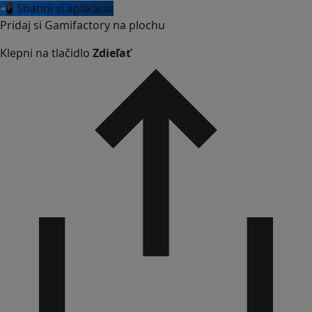
📲 Stiahni si aplikáciu
Pridaj si Gamifactory na plochu
Klepni na tlačidlo
Zdieľať