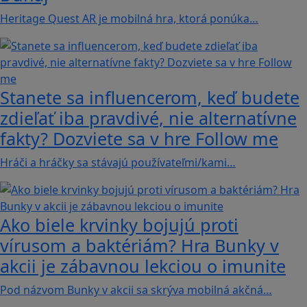
Heritage Quest AR je mobilná hra, ktorá ponúka…
Stanete sa influencerom, keď budete
zdieľať iba pravdivé, nie alternatívne
fakty? Dozviete sa v hre Follow me
Hráči a hráčky sa stávajú používateľmi/kami…
Ako biele krvinky bojujú proti
vírusom a baktériám? Hra Bunky v
akcii je zábavnou lekciou o imunite
Pod názvom Bunky v akcii sa skrýva mobilná akčná…