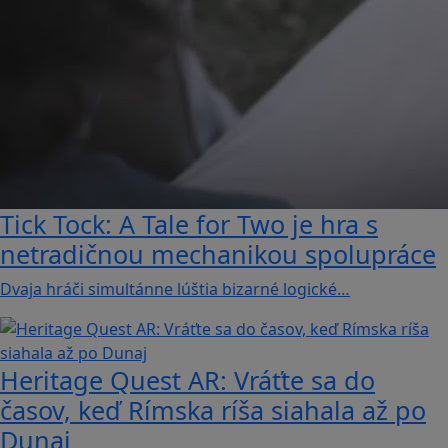
Tick Tock: A Tale for Tw‪o je hra s
netradičnou mechanikou spolupráce
Dvaja hráči simultánne lúštia bizarné logické…
Heritage Quest AR: Vráťte sa do
časov, keď Rímska ríša siahala až po
Dunaj