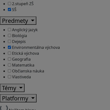
2.stupeň ZŠ
SŠ
Predmety
Anglický jazyk
Biológia
Dejepis
Environmentálna výchova
Etická výchova
Geografia
Matematika
Občianska náuka
Vlastiveda
Témy
Platformy