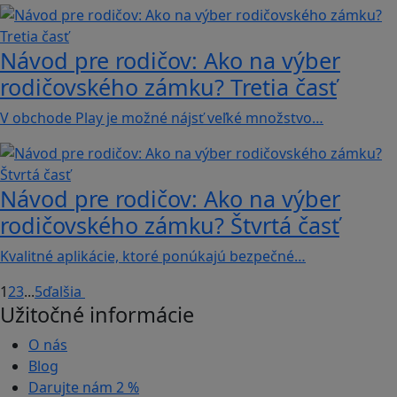
Návod pre rodičov: Ako na výber
rodičovského zámku? Tretia časť
V obchode Play je možné nájsť veľké množstvo…
Návod pre rodičov: Ako na výber
rodičovského zámku? Štvrtá časť
Kvalitné aplikácie, ktoré ponúkajú bezpečné…
1
2
3
...
5
ďalšia
Užitočné informácie
O nás
Blog
Darujte nám
2 %