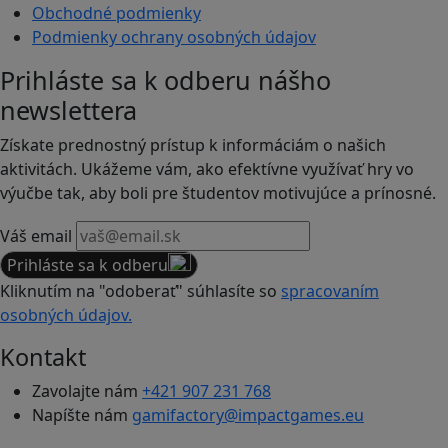
Obchodné podmienky
Podmienky ochrany osobných údajov
Prihláste sa k odberu nášho
newslettera
Získate prednostný prístup k informáciám o našich
aktivitách. Ukážeme vám, ako efektívne využívať hry vo
výučbe tak, aby boli pre študentov motivujúce a prínosné.
Váš email
Prihláste sa k odberu
Kliknutím na "odoberať" súhlasíte so
spracovaním
osobných údajov.
Kontakt
Zavolajte nám
+421 907 231 768
Napíšte nám
gamifactory@impactgames.eu