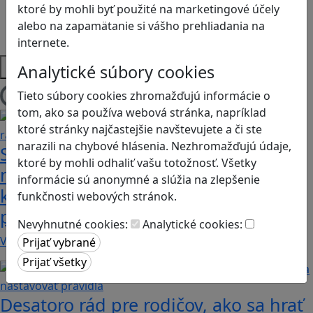
Sociálne zručnosti a kooperácia
ktoré by mohli byť použité na marketingové účely
Strategické myslenie
alebo na zapamätanie si vášho prehliadania na
Zdravie a pohyb
internete.
Platformy
Analytické súbory cookies
Tieto súbory cookies zhromažďujú informácie o
Načítam blogy
tom, ako sa používa webová stránka, napríklad
ktoré stránky najčastejšie navštevujete a či ste
narazili na chybové hlásenia. Nezhromažďujú údaje,
Sú vaše deti na Discorde? Objavte
ktoré by mohli odhaliť vašu totožnosť. Všetky
niekoľko užitočných rád a funkcií,
informácie sú anonymné a slúžia na zlepšenie
ktoré pomôžu k bezpečnému
funkčnosti webových stránok.
používaniu
Nevyhnutné cookies:
Analytické cookies:
V januári tohto roku dosiahla platforma približne…
Desatoro rád pre rodičov, ako sa hrať