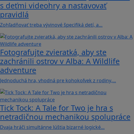
s deťmi videohry a nastavovať
pravidlá
Zohľadňovať treba vývinové špecifiká detí, a…
Fotografujte zvieratká, aby ste
zachránili ostrov v Alba: A Wildlife
adventure
Jednoduchá hra, vhodná pre kohokoľvek z rodiny,…
Tick Tock: A Tale for Tw‪o je hra s
netradičnou mechanikou spolupráce
Dvaja hráči simultánne lúštia bizarné logické…