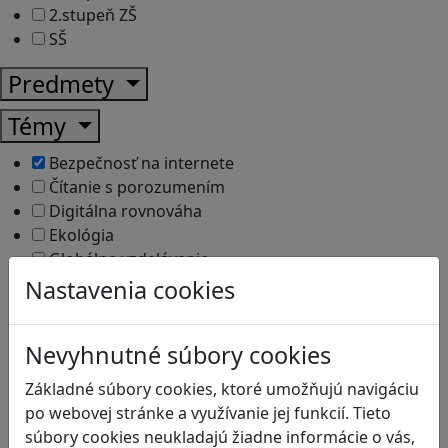
2.stupeň ZŠ
SŠ
Predmety
Témy
Bezpečnosť na internete
Čítanie s porozumením
Digitálna rovnováha
Ekológia
Globálne vzdelávanie
Kreativita
Nastavenia cookies
Kritické myslenie
Kyberšikana
Nevyhnutné súbory cookies
Logické myslenie
Ľudské práva a tolerancia
Základné súbory cookies, ktoré umožňujú navigáciu
Motorika a koncentrácia
po webovej stránke a využívanie jej funkcií. Tieto
Programovanie/Technika
súbory cookies neukladajú žiadne informácie o vás,