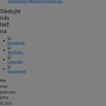
gamifactory@impactgames.eu
Sledujte
nás
tiež
na
Nie
sme
platcami
DPH.
© 2021