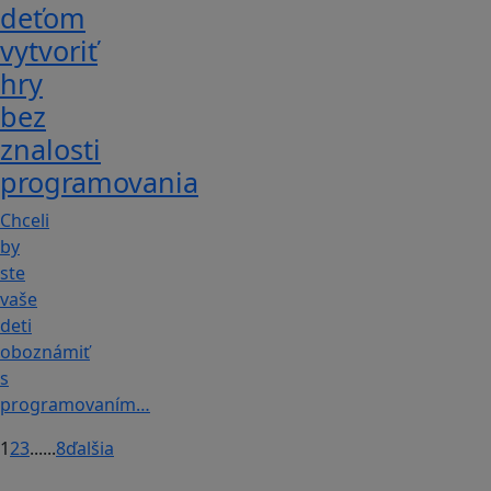
deťom
vytvoriť
hry
bez
znalosti
programovania
Chceli
by
ste
vaše
deti
oboznámiť
s
programovaním…
1
2
3
...
...
8
ďalšia