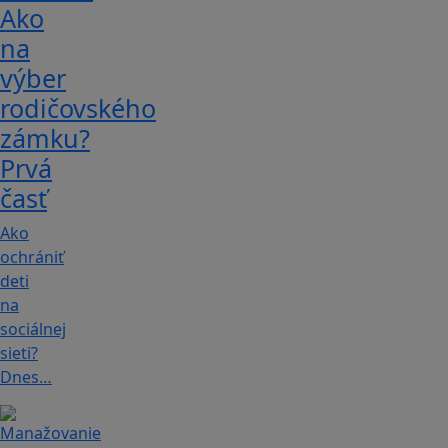
Ako
na
výber
rodičovského
zámku?
Prvá
časť
Ako
ochrániť
deti
na
sociálnej
sieti?
Dnes…