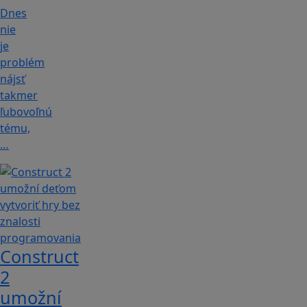
Dnes
nie
je
problém
nájsť
takmer
ľubovoľnú
tému,
…
Construct
2
umožní