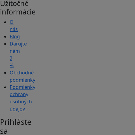
Užitočné
informácie
O
nás
Blog
Darujte
nám
2
%
Obchodné
podmienky
Podmienky
ochrany
osobných
údajov
Prihláste
sa