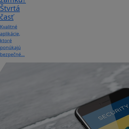
Štvrtá
časť
Kvalitné
aplikácie,
ktoré
ponúkajú
bezpečné…