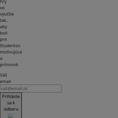
hry
vo
výučbe
tak,
aby
boli
pre
študentov
motivujúce
a
prínosné.
Váš
email
Prihláste
sa k
odberu