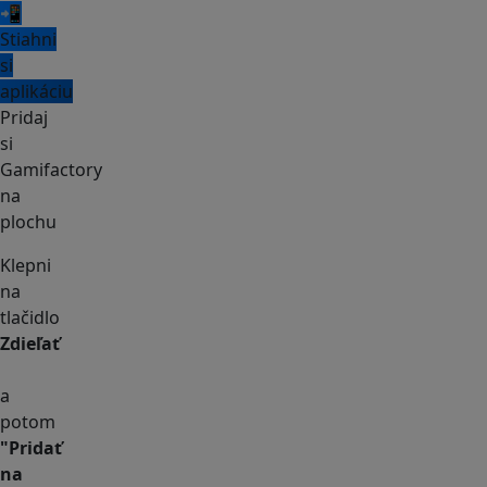
📲
Stiahni
si
aplikáciu
Pridaj
si
Gamifactory
na
plochu
Klepni
na
tlačidlo
Zdieľať
a
potom
"Pridať
na