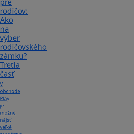
pre
rodičov:
Ako
na
výber
rodičovského
zámku?
Tretia
časť
V
obchode
Play
je
možné
nájsť
veľké