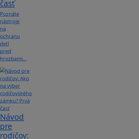
časť
Poznáte
nástroje
na
ochranu
detí
pred
hrozbami…
Návod
pre
rodičov: