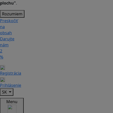
plochu"
.
Rozumiem
Preskočiť
na
obsah
Darujte
nám
2
%
Registrácia
Prihlásenie
SK
Menu