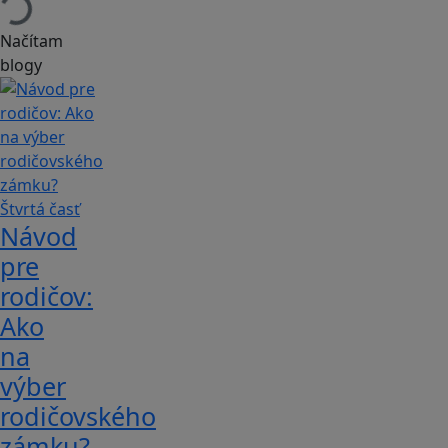
Načítam
blogy
Návod
pre
rodičov:
Ako
na
výber
rodičovského
zámku?