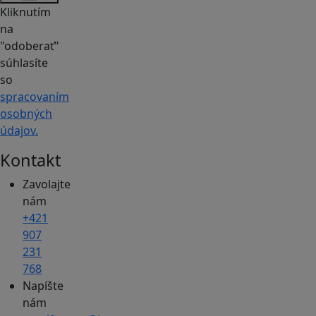
Kliknutím
na
"odoberať"
súhlasíte
so
spracovaním
osobných
údajov.
Kontakt
Zavolajte
nám
+421
907
231
768
Napíšte
nám