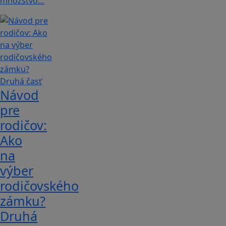
množstvo…
Návod
pre
rodičov:
Ako
na
výber
rodičovského
zámku?
Druhá