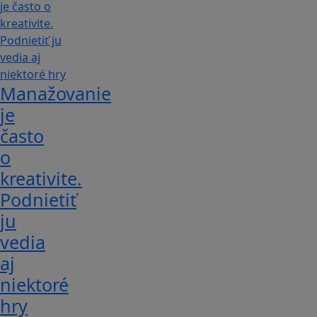
Manažovanie
je
často
o
kreativite.
Podnietiť
ju
vedia
aj
niektoré
hry