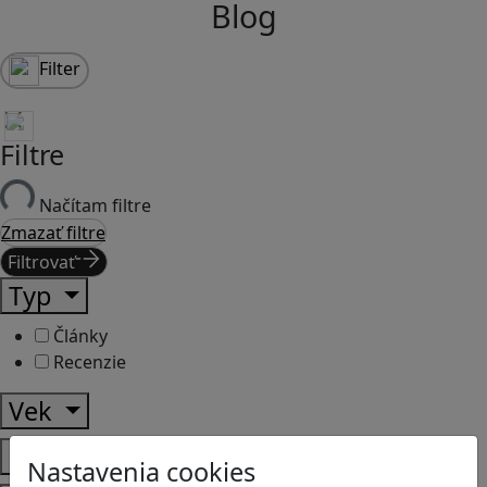
Blog
Filter
Filtre
Načítam filtre
Zmazať filtre
Filtrovať
Typ
Články
Recenzie
Vek
Predmety
Nastavenia cookies