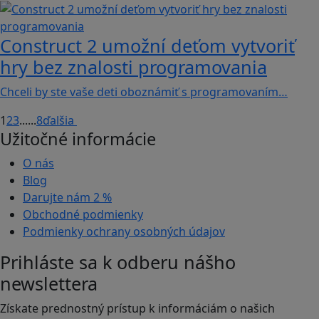
Construct 2 umožní deťom vytvoriť
hry bez znalosti programovania
Chceli by ste vaše deti oboznámiť s programovaním…
1
2
3
...
...
8
ďalšia
Užitočné informácie
O nás
Blog
Darujte nám
2 %
Obchodné podmienky
Podmienky ochrany osobných údajov
Prihláste sa k odberu nášho
newslettera
Získate prednostný prístup k informáciám o našich