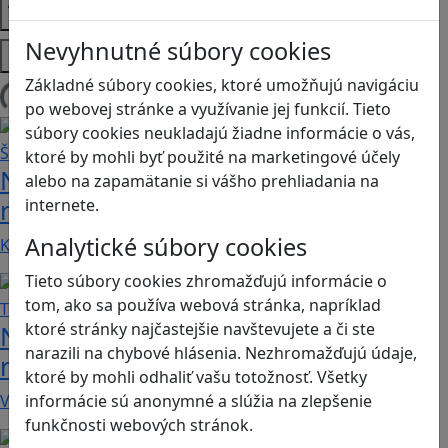
Témy
Nevyhnutné súbory cookies
Platformy
Základné súbory cookies, ktoré umožňujú navigáciu
Načítam blogy
po webovej stránke a využívanie jej funkcií. Tieto
súbory cookies neukladajú žiadne informácie o vás,
ktoré by mohli byť použité na marketingové účely
Návod pre rodičov: Ako na výber
alebo na zapamätanie si vášho prehliadania na
rodičovského zámku? Štvrtá časť
internete.
Analytické súbory cookies
Kvalitné aplikácie, ktoré ponúkajú bezpečné…
Tieto súbory cookies zhromažďujú informácie o
tom, ako sa používa webová stránka, napríklad
ktoré stránky najčastejšie navštevujete a či ste
Návod pre rodičov: Ako na výber
narazili na chybové hlásenia. Nezhromažďujú údaje,
rodičovského zámku? Tretia časť
ktoré by mohli odhaliť vašu totožnosť. Všetky
V obchode Play je možné nájsť veľké množstvo…
informácie sú anonymné a slúžia na zlepšenie
funkčnosti webových stránok.