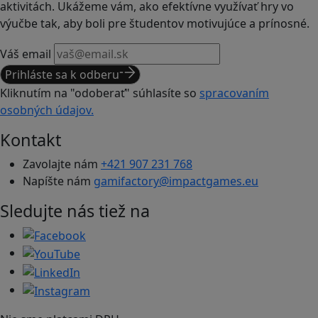
aktivitách. Ukážeme vám, ako efektívne využívať hry vo
výučbe tak, aby boli pre študentov motivujúce a prínosné.
Váš email
Prihláste sa k odberu
Kliknutím na "odoberať" súhlasíte so
spracovaním
osobných údajov.
Kontakt
Zavolajte nám
+421 907 231 768
Napíšte nám
gamifactory@impactgames.eu
Sledujte nás tiež na