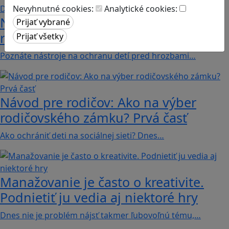
Nevyhnutné cookies:
Analytické cookies:
Návod pre rodičov: Ako na výber
rodičovského zámku? Druhá časť
Poznáte nástroje na ochranu detí pred hrozbami…
Návod pre rodičov: Ako na výber
rodičovského zámku? Prvá časť
Ako ochrániť deti na sociálnej sieti? Dnes…
Manažovanie je často o kreativite.
Podnietiť ju vedia aj niektoré hry
Dnes nie je problém nájsť takmer ľubovoľnú tému,…