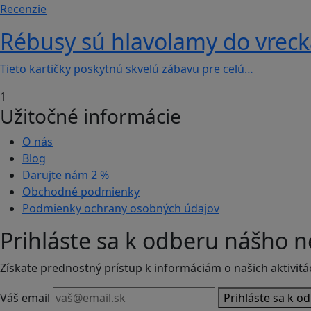
Recenzie
Rébusy sú hlavolamy do vrecka
Tieto kartičky poskytnú skvelú zábavu pre celú…
1
Užitočné informácie
O nás
Blog
Darujte nám
2 %
Obchodné podmienky
Podmienky ochrany osobných údajov
Prihláste sa k odberu nášho n
Získate prednostný prístup k informáciám o našich aktivitá
Váš email
Prihláste sa k o