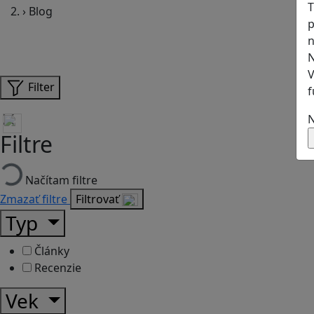
T
›
Blog
p
n
N
V
Filter
f
N
Filtre
Načítam filtre
Zmazať filtre
Filtrovať
Typ
Články
Recenzie
Vek