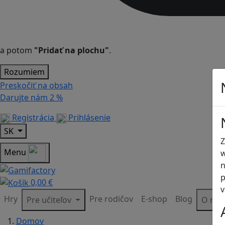
a potom
"Pridať na plochu"
.
Rozumiem
Preskočiť na obsah
Darujte nám
2 %
Registrácia
Prihlásenie
SK
Z
Menu
w
n
p
0,00 €
v
Hry
Pre rodičov
E-shop
Blog
Pre učiteľov
O ná
Domov