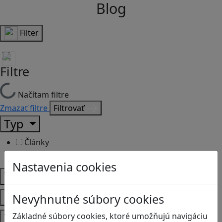
Blog
Filter
Filtre
Načítam filtre
Zmazať filtre
Filtrovať
Typ
Články
Recenzie
Nastavenia cookies
Vek
Predmety
Nevyhnutné súbory cookies
Témy
Základné súbory cookies, ktoré umožňujú navigáciu