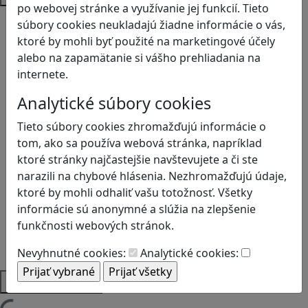
po webovej stránke a využívanie jej funkcií. Tieto
Bezpečnosť na internete
súbory cookies neukladajú žiadne informácie o vás,
Čítanie s porozumením
ktoré by mohli byť použité na marketingové účely
Digitálna rovnováha
alebo na zapamätanie si vášho prehliadania na
Ekológia
internete.
Globálne vzdelávanie
Analytické súbory cookies
Kreativita
Kritické myslenie
Tieto súbory cookies zhromažďujú informácie o
Kyberšikana
tom, ako sa používa webová stránka, napríklad
Logické myslenie
ktoré stránky najčastejšie navštevujete a či ste
Ľudské práva a tolerancia
narazili na chybové hlásenia. Nezhromažďujú údaje,
Motorika a koncentrácia
ktoré by mohli odhaliť vašu totožnosť. Všetky
Programovanie/Technika
informácie sú anonymné a slúžia na zlepšenie
Sociálne zručnosti a kooperácia
funkčnosti webových stránok.
Strategické myslenie
Zdravie a pohyb
Nevyhnutné cookies:
Analytické cookies:
Platformy