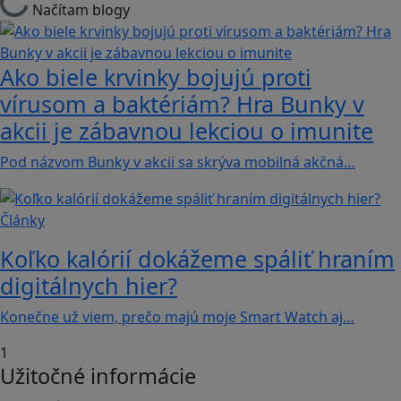
Načítam blogy
Ako biele krvinky bojujú proti
vírusom a baktériám? Hra Bunky v
akcii je zábavnou lekciou o imunite
Pod názvom Bunky v akcii sa skrýva mobilná akčná…
Články
Koľko kalórií dokážeme spáliť hraním
digitálnych hier?
Konečne už viem, prečo majú moje Smart Watch aj…
1
Užitočné informácie