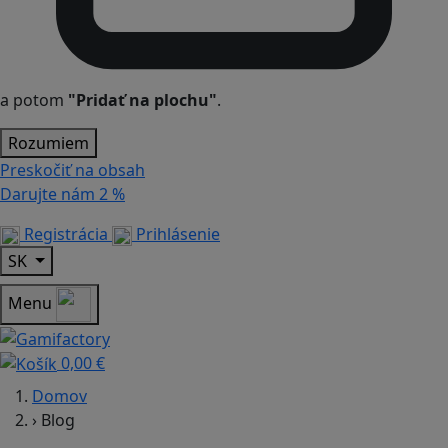
a potom
"Pridať na plochu"
.
Rozumiem
Preskočiť na obsah
Darujte nám
2 %
Registrácia
Prihlásenie
SK
Menu
0,00 €
Domov
›
Blog