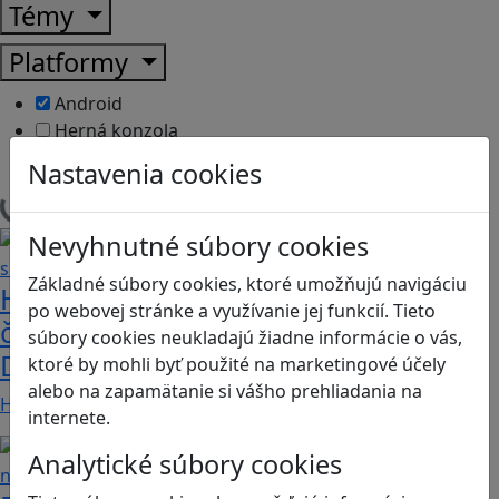
Témy
Platformy
Android
Herná konzola
Stolové, kartové
Nastavenia cookies
Načítam blogy
Nevyhnutné súbory cookies
Základné súbory cookies, ktoré umožňujú navigáciu
Heritage Quest AR: Vráťte sa do
po webovej stránke a využívanie jej funkcií. Tieto
časov, keď Rímska ríša siahala až po
súbory cookies neukladajú žiadne informácie o vás,
Dunaj
ktoré by mohli byť použité na marketingové účely
alebo na zapamätanie si vášho prehliadania na
Heritage Quest AR je mobilná hra, ktorá ponúka…
internete.
Analytické súbory cookies