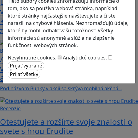
Dobrodružstvá Mimi a Lízy vo
Tieto súbory cookies zhromažďujú informácie o
tom, ako sa používa webová stránka, napríklad
videohre? Dvojica neoddeliteľných
ktoré stránky najčastejšie navštevujete a či ste
kamarátok už aj ako herné postavy
narazili na chybové hlásenia. Nezhromažďujú údaje,
ktoré by mohli odhaliť vašu totožnosť. Všetky
Značku Mimi a Líza by sme mohli označiť priam za…
informácie sú anonymné a slúžia na zlepšenie
funkčnosti webových stránok.
Ako biele krvinky bojujú proti
Nevyhnutné cookies:
Analytické cookies:
vírusom a baktériám? Hra Bunky v
akcii je zábavnou lekciou o imunite
Pod názvom Bunky v akcii sa skrýva mobilná akčná…
Recenzie
Otestujete a rozšírte svoje znalosti o
svete s hrou Erudite