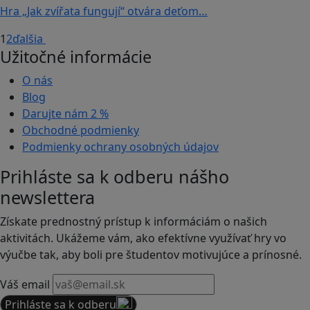
Hra „Jak zvířata fungují“ otvára deťom…
1
2
ďalšia
Užitočné informácie
O nás
Blog
Darujte nám
2 %
Obchodné podmienky
Podmienky ochrany osobných údajov
Prihláste sa k odberu nášho
newslettera
Získate prednostný prístup k informáciám o našich
aktivitách. Ukážeme vám, ako efektívne využívať hry vo
výučbe tak, aby boli pre študentov motivujúce a prínosné.
Váš email
Prihláste sa k odberu