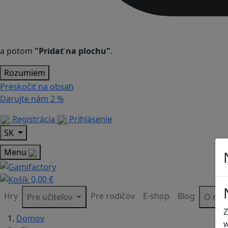
a potom
"Pridať na plochu"
.
Rozumiem
Preskočiť na obsah
Darujte nám
2 %
Registrácia
Prihlásenie
SK
Menu
0,00 €
Hry
Pre rodičov
E-shop
Blog
Pre učiteľov
O ná
Z
Domov
w