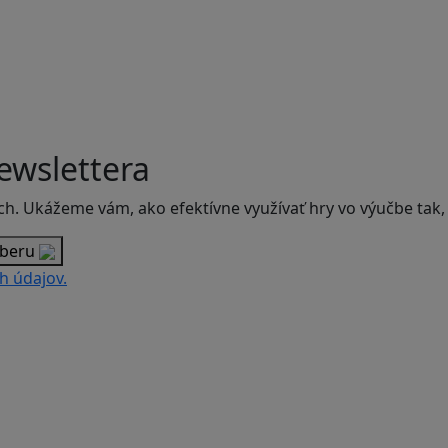
ewslettera
ch. Ukážeme vám, ako efektívne využívať hry vo výučbe tak,
dberu
h údajov.