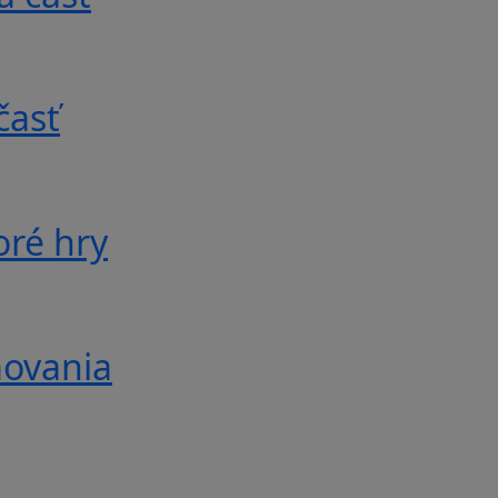
časť
oré hry
movania