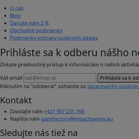
O nás
Blog
Darujte nám
2 %
Obchodné podmienky
Podmienky ochrany osobných údajov
Prihláste sa k odberu nášho n
Získate prednostný prístup k informáciám o našich aktivitá
Váš email
Prihláste sa k o
Kliknutím na "odoberať" súhlasíte so
spracovaním osobnýc
Kontakt
Zavolajte nám
+421 907 231 768
Napíšte nám
gamifactory@impactgames.eu
Sledujte nás tiež na