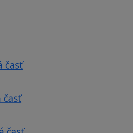
 časť
 časť
á časť