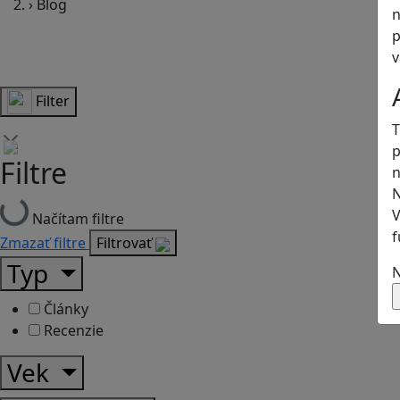
›
Blog
n
p
v
Filter
T
p
Filtre
n
N
V
Načítam filtre
f
Zmazať filtre
Filtrovať
Typ
N
Články
Recenzie
Vek