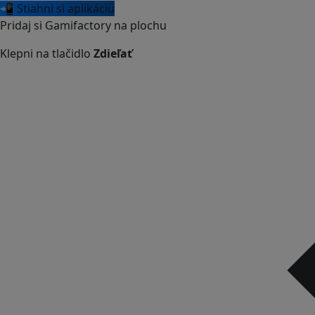
📲 Stiahni si aplikáciu
Pridaj si Gamifactory na plochu
Klepni na tlačidlo
Zdieľať