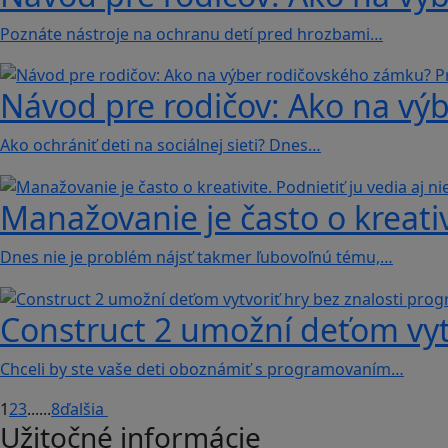
Poznáte nástroje na ochranu detí pred hrozbami…
Návod pre rodičov: Ako na vý
Ako ochrániť deti na sociálnej sieti? Dnes…
Manažovanie je často o kreativi
Dnes nie je problém nájsť takmer ľubovoľnú tému,…
Construct 2 umožní deťom vyt
Chceli by ste vaše deti oboznámiť s programovaním…
1
2
3
...
...
8
ďalšia
Užitočné informácie