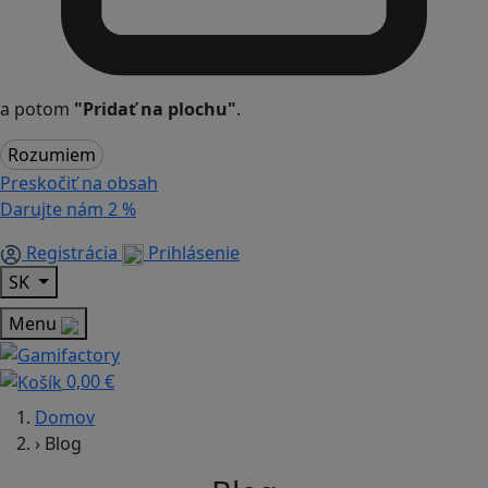
a potom
"Pridať na plochu"
.
Rozumiem
Preskočiť na obsah
Darujte nám
2 %
Registrácia
Prihlásenie
SK
Menu
0,00 €
Domov
›
Blog