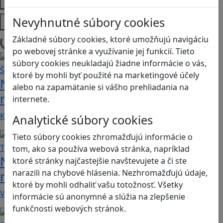
Témy
Platformy
Nevyhnutné súbory cookies
Základné súbory cookies, ktoré umožňujú navigáciu
Načítam blogy
po webovej stránke a využívanie jej funkcií. Tieto
súbory cookies neukladajú žiadne informácie o vás,
ktoré by mohli byť použité na marketingové účely
Návod pre rodičov: Ako na výber
alebo na zapamätanie si vášho prehliadania na
rodičovského zámku? Štvrtá časť
internete.
Kvalitné aplikácie, ktoré ponúkajú bezpečné…
Analytické súbory cookies
Tieto súbory cookies zhromažďujú informácie o
tom, ako sa používa webová stránka, napríklad
Návod pre rodičov: Ako na výber
ktoré stránky najčastejšie navštevujete a či ste
narazili na chybové hlásenia. Nezhromažďujú údaje,
rodičovského zámku? Tretia časť
ktoré by mohli odhaliť vašu totožnosť. Všetky
V obchode Play je možné nájsť veľké množstvo…
informácie sú anonymné a slúžia na zlepšenie
funkčnosti webových stránok.