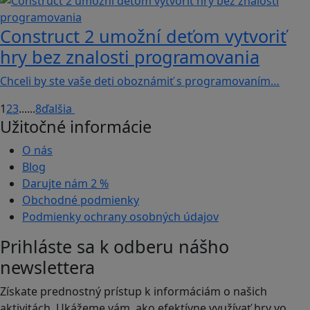
Construct 2 umožní deťom vytvoriť
hry bez znalosti programovania
Chceli by ste vaše deti oboznámiť s programovaním…
1
2
3
...
...
8
ďalšia
Užitočné informácie
O nás
Blog
Darujte nám
2 %
Obchodné podmienky
Podmienky ochrany osobných údajov
Prihláste sa k odberu nášho
newslettera
Získate prednostný prístup k informáciám o našich
aktivitách. Ukážeme vám, ako efektívne využívať hry vo