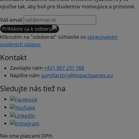
výučbe tak, aby boli pre študentov motivujúce a prínosné.
Váš email
Prihláste sa k odberu
Kliknutím na "odoberať" súhlasíte so
spracovaním
osobných údajov.
Kontakt
Zavolajte nám
+421 907 231 768
Napíšte nám
gamifactory@impactgames.eu
Sledujte nás tiež na
Nie sme platcami DPH.