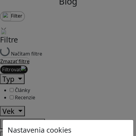
Blog
Filter
Filtre
Načítam filtre
Zmazať filtre
Filtrovať
Typ
Články
Recenzie
Vek
Predmety
Nastavenia cookies