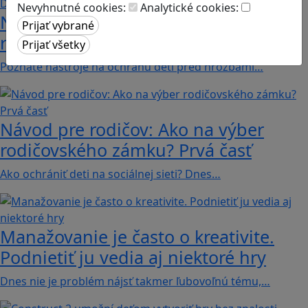
Nevyhnutné cookies:
Analytické cookies:
Návod pre rodičov: Ako na výber
rodičovského zámku? Druhá časť
Poznáte nástroje na ochranu detí pred hrozbami…
Návod pre rodičov: Ako na výber
rodičovského zámku? Prvá časť
Ako ochrániť deti na sociálnej sieti? Dnes…
Manažovanie je často o kreativite.
Podnietiť ju vedia aj niektoré hry
Dnes nie je problém nájsť takmer ľubovoľnú tému,…