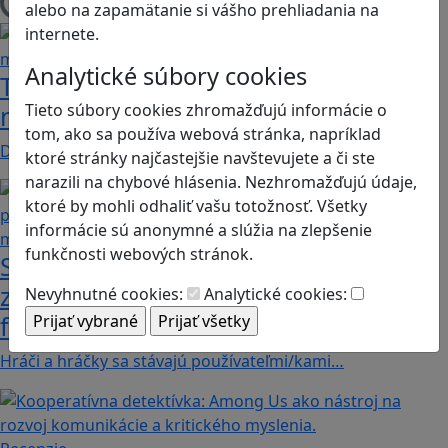
alebo na zapamätanie si vášho prehliadania na
Načítam blogy
internete.
Analytické súbory cookies
Tick Tock: A Tale for Tw‪o je hra s
Tieto súbory cookies zhromažďujú informácie o
netradičnou mechanikou spolupráce
tom, ako sa používa webová stránka, napríklad
Dvaja hráči simultánne lúštia bizarné logické…
ktoré stránky najčastejšie navštevujete a či ste
narazili na chybové hlásenia. Nezhromažďujú údaje,
ktoré by mohli odhaliť vašu totožnosť. Všetky
informácie sú anonymné a slúžia na zlepšenie
funkčnosti webových stránok.
Stanete sa influencerom, keď budete
zdieľať iba pravdivé, nie alternatívne
Nevyhnutné cookies:
Analytické cookies:
fakty? Dozviete sa v hre Follow me
Hráči a hráčky sa stávajú používateľmi/kami…