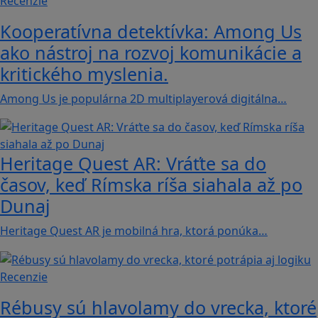
Recenzie
Kooperatívna detektívka: Among Us
ako nástroj na rozvoj komunikácie a
kritického myslenia.
Among Us je populárna 2D multiplayerová digitálna…
Heritage Quest AR: Vráťte sa do
časov, keď Rímska ríša siahala až po
Dunaj
Heritage Quest AR je mobilná hra, ktorá ponúka…
Recenzie
Rébusy sú hlavolamy do vrecka, ktoré