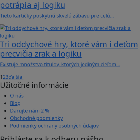
potrápia aj logiku
Tieto kartičky poskytnú skvelú zábavu pre celú…
Tri oddychové hry, ktoré vám i deťom
precvičia zrak a logiku
Existuje množstvo titulov, ktorých jediným cieľom…
1
2
3
ďalšia
Užitočné informácie
O nás
Blog
Darujte nám
2 %
Obchodné podmienky
Podmienky ochrany osobných údajov
Prihláste sa k odberu nášho