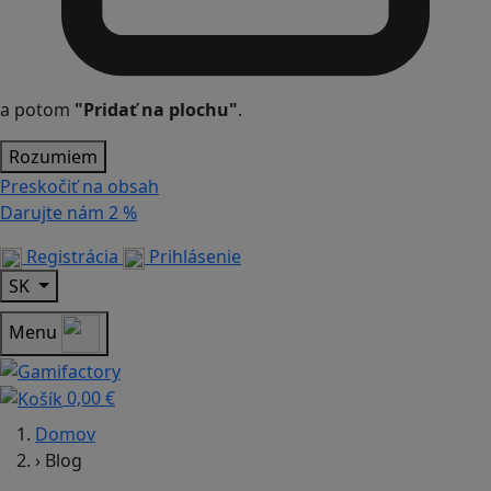
a potom
"Pridať na plochu"
.
Rozumiem
Preskočiť na obsah
Darujte nám
2 %
Registrácia
Prihlásenie
SK
Menu
0,00 €
Domov
›
Blog