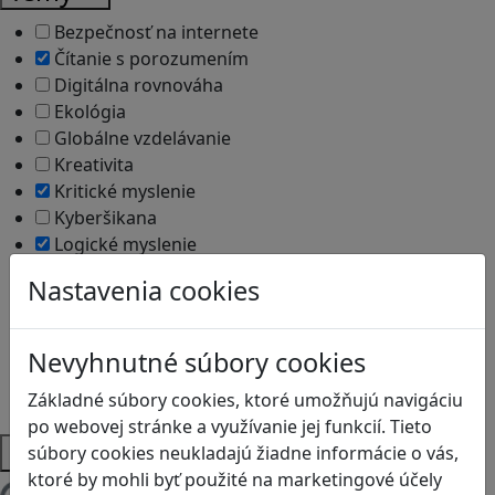
Bezpečnosť na internete
Čítanie s porozumením
Digitálna rovnováha
Ekológia
Globálne vzdelávanie
Kreativita
Kritické myslenie
Kyberšikana
Logické myslenie
Ľudské práva a tolerancia
Nastavenia cookies
Motorika a koncentrácia
Programovanie/Technika
Sociálne zručnosti a kooperácia
Nevyhnutné súbory cookies
Strategické myslenie
Základné súbory cookies, ktoré umožňujú navigáciu
Zdravie a pohyb
po webovej stránke a využívanie jej funkcií. Tieto
Platformy
súbory cookies neukladajú žiadne informácie o vás,
ktoré by mohli byť použité na marketingové účely