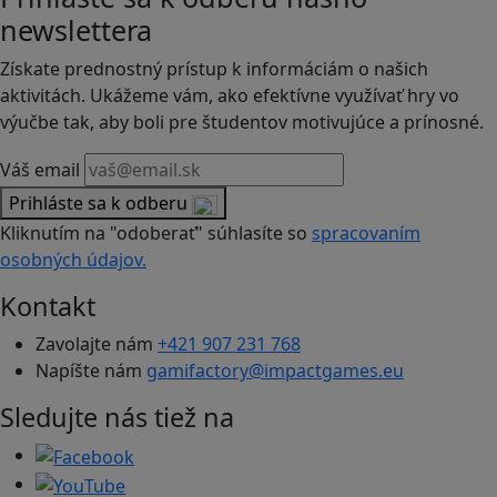
newslettera
Získate prednostný prístup k informáciám o našich
aktivitách. Ukážeme vám, ako efektívne využívať hry vo
výučbe tak, aby boli pre študentov motivujúce a prínosné.
Váš email
Prihláste sa k odberu
Kliknutím na "odoberať" súhlasíte so
spracovaním
osobných údajov.
Kontakt
Zavolajte nám
+421 907 231 768
Napíšte nám
gamifactory@impactgames.eu
Sledujte nás tiež na