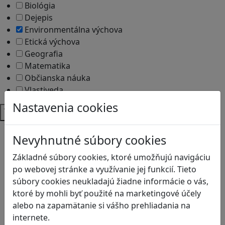
Biológia
Dejepis
Environmentálna výchova
Etická výchova
Geografia
Matematika
Občianska náuka
Vlastiveda
Nastavenia cookies
Témy
Bezpečnosť na internete
Nevyhnutné súbory cookies
Čítanie s porozumením
Digitálna rovnováha
Základné súbory cookies, ktoré umožňujú navigáciu
Ekológia
po webovej stránke a využívanie jej funkcií. Tieto
Globálne vzdelávanie
súbory cookies neukladajú žiadne informácie o vás,
Kreativita
ktoré by mohli byť použité na marketingové účely
Kritické myslenie
alebo na zapamätanie si vášho prehliadania na
Kyberšikana
internete.