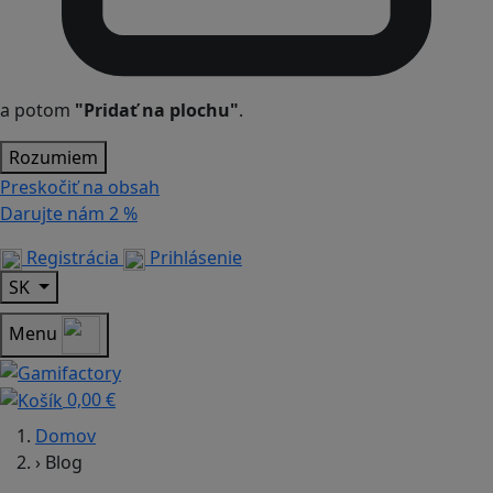
a potom
"Pridať na plochu"
.
Rozumiem
Preskočiť na obsah
Darujte nám
2 %
Registrácia
Prihlásenie
SK
Menu
0,00 €
Domov
›
Blog