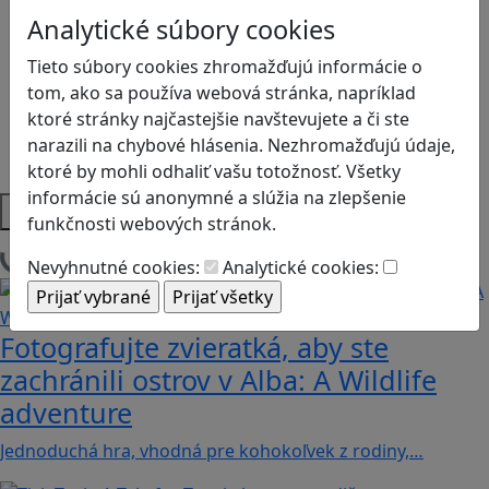
Logické myslenie
Analytické súbory cookies
Ľudské práva a tolerancia
Motorika a koncentrácia
Tieto súbory cookies zhromažďujú informácie o
Programovanie/Technika
tom, ako sa používa webová stránka, napríklad
Sociálne zručnosti a kooperácia
ktoré stránky najčastejšie navštevujete a či ste
Strategické myslenie
narazili na chybové hlásenia. Nezhromažďujú údaje,
Zdravie a pohyb
ktoré by mohli odhaliť vašu totožnosť. Všetky
informácie sú anonymné a slúžia na zlepšenie
Platformy
funkčnosti webových stránok.
Načítam blogy
Nevyhnutné cookies:
Analytické cookies:
Fotografujte zvieratká, aby ste
zachránili ostrov v Alba: A Wildlife
adventure
Jednoduchá hra, vhodná pre kohokoľvek z rodiny,…