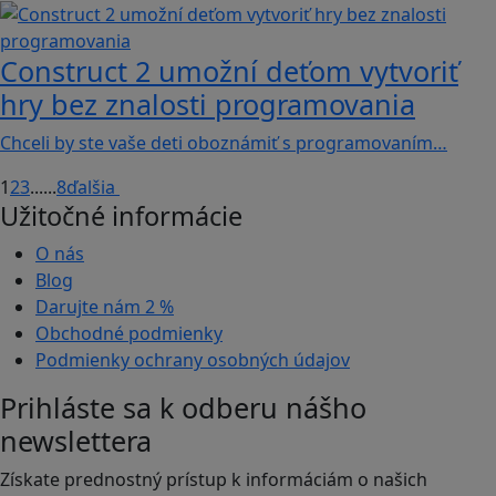
Construct 2 umožní deťom vytvoriť
hry bez znalosti programovania
Chceli by ste vaše deti oboznámiť s programovaním…
1
2
3
...
...
8
ďalšia
Užitočné informácie
O nás
Blog
Darujte nám
2 %
Obchodné podmienky
Podmienky ochrany osobných údajov
Prihláste sa k odberu nášho
newslettera
Získate prednostný prístup k informáciám o našich