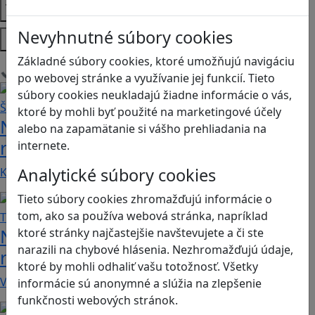
Témy
Nevyhnutné súbory cookies
Platformy
Základné súbory cookies, ktoré umožňujú navigáciu
Načítam blogy
po webovej stránke a využívanie jej funkcií. Tieto
súbory cookies neukladajú žiadne informácie o vás,
ktoré by mohli byť použité na marketingové účely
Návod pre rodičov: Ako na výber
alebo na zapamätanie si vášho prehliadania na
rodičovského zámku? Štvrtá časť
internete.
Analytické súbory cookies
Kvalitné aplikácie, ktoré ponúkajú bezpečné…
Tieto súbory cookies zhromažďujú informácie o
tom, ako sa používa webová stránka, napríklad
Návod pre rodičov: Ako na výber
ktoré stránky najčastejšie navštevujete a či ste
narazili na chybové hlásenia. Nezhromažďujú údaje,
rodičovského zámku? Tretia časť
ktoré by mohli odhaliť vašu totožnosť. Všetky
V obchode Play je možné nájsť veľké množstvo…
informácie sú anonymné a slúžia na zlepšenie
funkčnosti webových stránok.