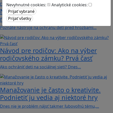
Nevyhnutné cookies:
Analytické cookies:
Návod pre rodičov: Ako na výber
rodičovského zámku? Druhá časť
Poznáte nástroje na ochranu detí pred hrozbami…
Návod pre rodičov: Ako na výber
rodičovského zámku? Prvá časť
Ako ochrániť deti na sociálnej sieti? Dnes…
Manažovanie je často o kreativite.
Podnietiť ju vedia aj niektoré hry
Dnes nie je problém nájsť takmer ľubovoľnú tému,…