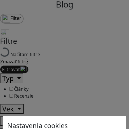
Blog
Filter
Filtre
Načítam filtre
Zmazať filtre
Filtrovať
Typ
Články
Recenzie
Vek
Predmety
Nastavenia cookies