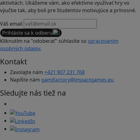
aktivitách. Ukážeme vám, ako efektívne využívať hry vo
výučbe tak, aby boli pre študentov motivujúce a prínosné.
Váš email
Prihláste sa k odberu
Kliknutím na "odoberať" súhlasíte so
spracovaním
osobných údajov.
Kontakt
Zavolajte nám
+421 907 231 768
Napíšte nám
gamifactory@impactgames.eu
Sledujte nás tiež na