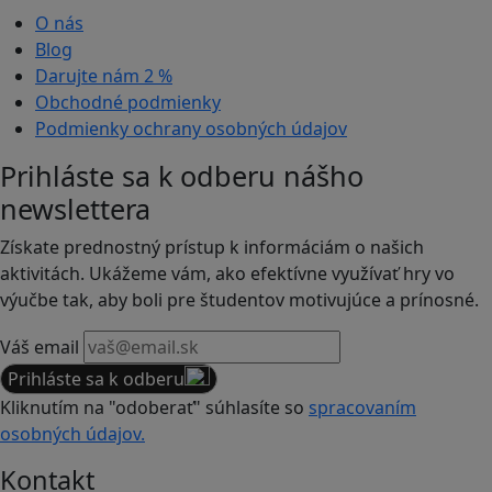
O nás
Blog
Darujte nám
2 %
Obchodné podmienky
Podmienky ochrany osobných údajov
Prihláste sa k odberu nášho
newslettera
Získate prednostný prístup k informáciám o našich
aktivitách. Ukážeme vám, ako efektívne využívať hry vo
výučbe tak, aby boli pre študentov motivujúce a prínosné.
Váš email
Prihláste sa k odberu
Kliknutím na "odoberať" súhlasíte so
spracovaním
osobných údajov.
Kontakt