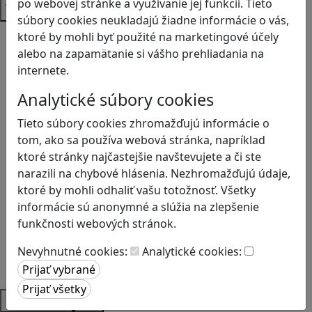
po webovej stránke a využívanie jej funkcií. Tieto
Témy
súbory cookies neukladajú žiadne informácie o vás,
Bezpečnosť na internete
ktoré by mohli byť použité na marketingové účely
Čítanie s porozumením
alebo na zapamätanie si vášho prehliadania na
Digitálna rovnováha
internete.
Ekológia
Analytické súbory cookies
Globálne vzdelávanie
Kreativita
Tieto súbory cookies zhromažďujú informácie o
Kritické myslenie
tom, ako sa používa webová stránka, napríklad
Kyberšikana
ktoré stránky najčastejšie navštevujete a či ste
Logické myslenie
narazili na chybové hlásenia. Nezhromažďujú údaje,
Ľudské práva a tolerancia
ktoré by mohli odhaliť vašu totožnosť. Všetky
Motorika a koncentrácia
informácie sú anonymné a slúžia na zlepšenie
Programovanie/Technika
funkčnosti webových stránok.
Sociálne zručnosti a kooperácia
Nevyhnutné cookies:
Analytické cookies:
Strategické myslenie
Zdravie a pohyb
Platformy