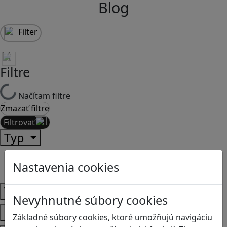
Blog
Filter
Filtre
Načítam filtre
Zmazať filtre
Filtrovať
Typ
Články
Nastavenia cookies
Recenzie
Vek
Nevyhnutné súbory cookies
Predmety
Základné súbory cookies, ktoré umožňujú navigáciu