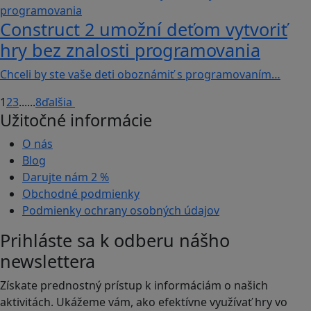
Construct 2 umožní deťom vytvoriť
hry bez znalosti programovania
Chceli by ste vaše deti oboznámiť s programovaním…
1
2
3
...
...
8
ďalšia
Užitočné informácie
O nás
Blog
Darujte nám
2 %
Obchodné podmienky
Podmienky ochrany osobných údajov
Prihláste sa k odberu nášho
newslettera
Získate prednostný prístup k informáciám o našich
aktivitách. Ukážeme vám, ako efektívne využívať hry vo