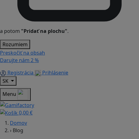
a potom
"Pridať na plochu"
.
Rozumiem
Preskočiť na obsah
Darujte nám
2 %
Registrácia
Prihlásenie
SK
Menu
0,00 €
Domov
›
Blog