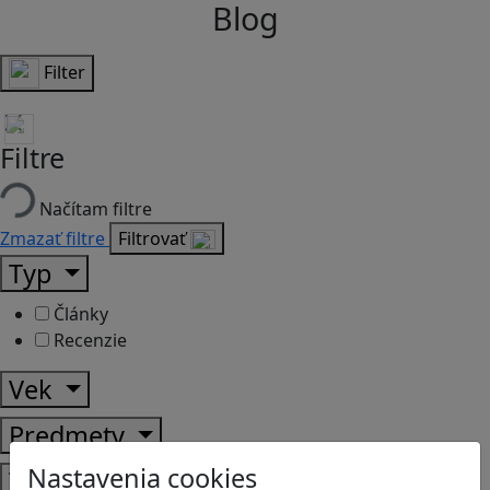
Blog
Filter
Filtre
Načítam filtre
Zmazať filtre
Filtrovať
Typ
Články
Recenzie
Vek
Predmety
Nastavenia cookies
Témy