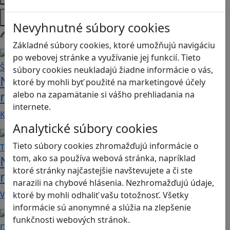
Platformy
Nevyhnutné súbory cookies
Načítam blogy
Základné súbory cookies, ktoré umožňujú navigáciu
po webovej stránke a využívanie jej funkcií. Tieto
súbory cookies neukladajú žiadne informácie o vás,
Návod pre rodičov: Ako na výber
ktoré by mohli byť použité na marketingové účely
rodičovského zámku? Štvrtá časť
alebo na zapamätanie si vášho prehliadania na
internete.
Kvalitné aplikácie, ktoré ponúkajú bezpečné…
Analytické súbory cookies
Tieto súbory cookies zhromažďujú informácie o
Návod pre rodičov: Ako na výber
tom, ako sa používa webová stránka, napríklad
ktoré stránky najčastejšie navštevujete a či ste
rodičovského zámku? Tretia časť
narazili na chybové hlásenia. Nezhromažďujú údaje,
V obchode Play je možné nájsť veľké množstvo…
ktoré by mohli odhaliť vašu totožnosť. Všetky
informácie sú anonymné a slúžia na zlepšenie
funkčnosti webových stránok.