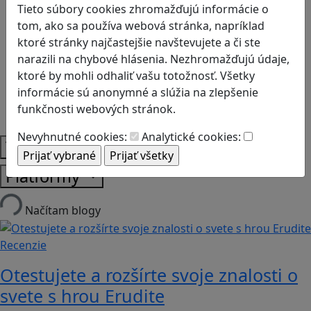
Tieto súbory cookies zhromažďujú informácie o
Dejepis
tom, ako sa používa webová stránka, napríklad
Environmentálna výchova
ktoré stránky najčastejšie navštevujete a či ste
Etická výchova
narazili na chybové hlásenia. Nezhromažďujú údaje,
Geografia
ktoré by mohli odhaliť vašu totožnosť. Všetky
Matematika
informácie sú anonymné a slúžia na zlepšenie
Občianska náuka
funkčnosti webových stránok.
Vlastiveda
Nevyhnutné cookies:
Analytické cookies:
Témy
Platformy
Načítam blogy
Recenzie
Otestujete a rozšírte svoje znalosti o
svete s hrou Erudite