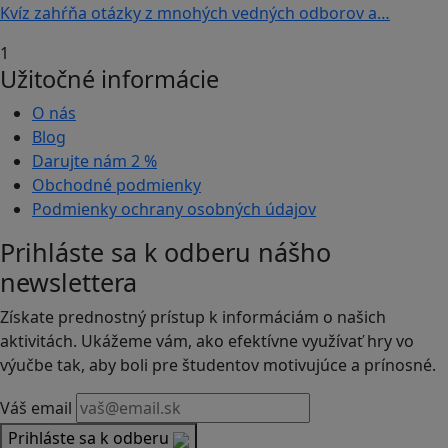
Kvíz zahŕňa otázky z mnohých vedných odborov a…
1
Užitočné informácie
O nás
Blog
Darujte nám
2 %
Obchodné podmienky
Podmienky ochrany osobných údajov
Prihláste sa k odberu nášho
newslettera
Získate prednostný prístup k informáciám o našich
aktivitách. Ukážeme vám, ako efektívne využívať hry vo
výučbe tak, aby boli pre študentov motivujúce a prínosné.
Váš email
Prihláste sa k odberu