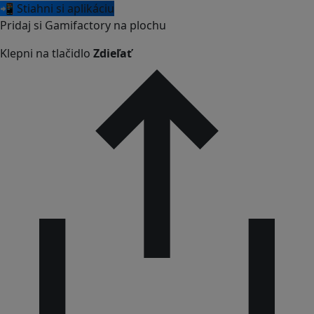
📲 Stiahni si aplikáciu
Pridaj si Gamifactory na plochu
Klepni na tlačidlo
Zdieľať