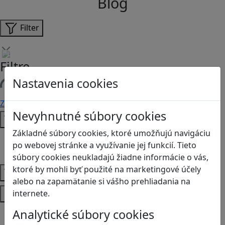
Blog
Filter
Filtre
Nastavenia cookies
Načítam filtre
Zmazať filtre
Filtrovať
Nevyhnutné súbory cookies
Typ
Základné súbory cookies, ktoré umožňujú navigáciu
Články
po webovej stránke a využívanie jej funkcií. Tieto
Recenzie
súbory cookies neukladajú žiadne informácie o vás,
ktoré by mohli byť použité na marketingové účely
Vek
alebo na zapamätanie si vášho prehliadania na
Predmety
internete.
Analytické súbory cookies
Anglický jazyk
Biológia