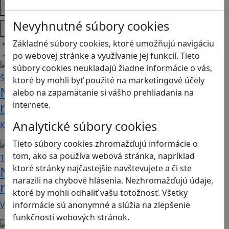
Témy
Nevyhnutné súbory cookies
Platformy
Základné súbory cookies, ktoré umožňujú navigáciu
Načítam blogy
po webovej stránke a využívanie jej funkcií. Tieto
súbory cookies neukladajú žiadne informácie o vás,
ktoré by mohli byť použité na marketingové účely
Návod pre rodičov: Ako na výber
alebo na zapamätanie si vášho prehliadania na
rodičovského zámku? Štvrtá časť
internete.
Analytické súbory cookies
Kvalitné aplikácie, ktoré ponúkajú bezpečné…
Tieto súbory cookies zhromažďujú informácie o
tom, ako sa používa webová stránka, napríklad
ktoré stránky najčastejšie navštevujete a či ste
Návod pre rodičov: Ako na výber
narazili na chybové hlásenia. Nezhromažďujú údaje,
rodičovského zámku? Tretia časť
ktoré by mohli odhaliť vašu totožnosť. Všetky
V obchode Play je možné nájsť veľké množstvo…
informácie sú anonymné a slúžia na zlepšenie
funkčnosti webových stránok.