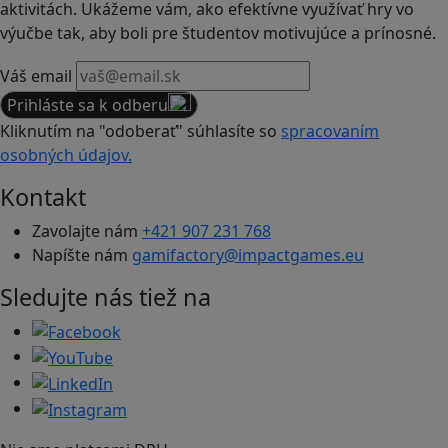
aktivitách. Ukážeme vám, ako efektívne využívať hry vo
výučbe tak, aby boli pre študentov motivujúce a prínosné.
Váš email
Prihláste sa k odberu
Kliknutím na "odoberať" súhlasíte so
spracovaním
osobných údajov.
Kontakt
Zavolajte nám
+421 907 231 768
Napíšte nám
gamifactory@impactgames.eu
Sledujte nás tiež na