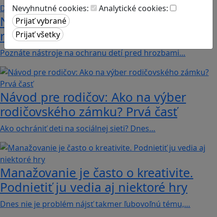
Nevyhnutné cookies:
Analytické cookies:
Návod pre rodičov: Ako na výber
rodičovského zámku? Druhá časť
Poznáte nástroje na ochranu detí pred hrozbami…
Návod pre rodičov: Ako na výber
rodičovského zámku? Prvá časť
Ako ochrániť deti na sociálnej sieti? Dnes…
Manažovanie je často o kreativite.
Podnietiť ju vedia aj niektoré hry
Dnes nie je problém nájsť takmer ľubovoľnú tému,…