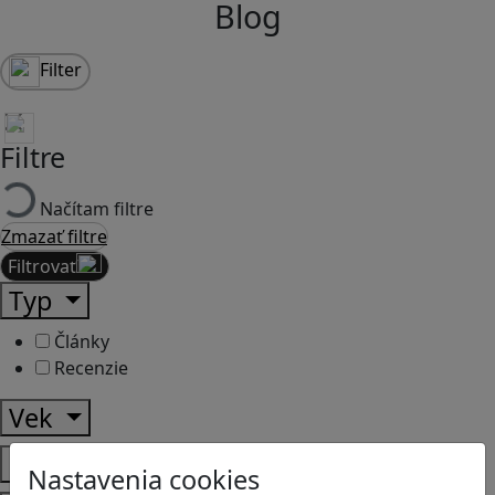
Blog
Filter
Filtre
Načítam filtre
Zmazať filtre
Filtrovať
Typ
Články
Recenzie
Vek
Predmety
Nastavenia cookies