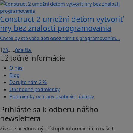
Construct 2 umožní deťom vytvoriť
hry bez znalosti programovania
Chceli by ste vaše deti oboznámiť s programovaním…
1
2
3
...
...
8
ďalšia
Užitočné informácie
O nás
Blog
Darujte nám
2 %
Obchodné podmienky
Podmienky ochrany osobných údajov
Prihláste sa k odberu nášho
newslettera
Získate prednostný prístup k informáciám o našich