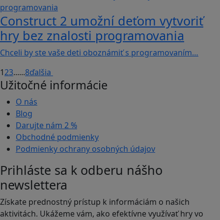
Construct 2 umožní deťom vytvoriť
hry bez znalosti programovania
Chceli by ste vaše deti oboznámiť s programovaním…
1
2
3
...
...
8
ďalšia
Užitočné informácie
O nás
Blog
Darujte nám
2 %
Obchodné podmienky
Podmienky ochrany osobných údajov
Prihláste sa k odberu nášho
newslettera
Získate prednostný prístup k informáciám o našich
aktivitách. Ukážeme vám, ako efektívne využívať hry vo