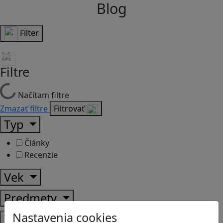
Blog
Filter
Filtre
Načítam filtre
Zmazať filtre
Filtrovať
Typ
Články
Recenzie
Vek
Predmety
Nastavenia cookies
Témy