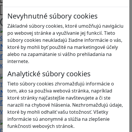
Platformy
Nevyhnutné súbory cookies
Načítam blogy
Základné súbory cookies, ktoré umožňujú navigáciu
po webovej stránke a využívanie jej funkcií. Tieto
súbory cookies neukladajú žiadne informácie o vás,
Návod pre rodičov: Ako na výber
ktoré by mohli byť použité na marketingové účely
rodičovského zámku? Štvrtá časť
alebo na zapamätanie si vášho prehliadania na
internete.
Kvalitné aplikácie, ktoré ponúkajú bezpečné…
Analytické súbory cookies
Tieto súbory cookies zhromažďujú informácie o
Návod pre rodičov: Ako na výber
tom, ako sa používa webová stránka, napríklad
ktoré stránky najčastejšie navštevujete a či ste
rodičovského zámku? Tretia časť
narazili na chybové hlásenia. Nezhromažďujú údaje,
V obchode Play je možné nájsť veľké množstvo…
ktoré by mohli odhaliť vašu totožnosť. Všetky
informácie sú anonymné a slúžia na zlepšenie
funkčnosti webových stránok.