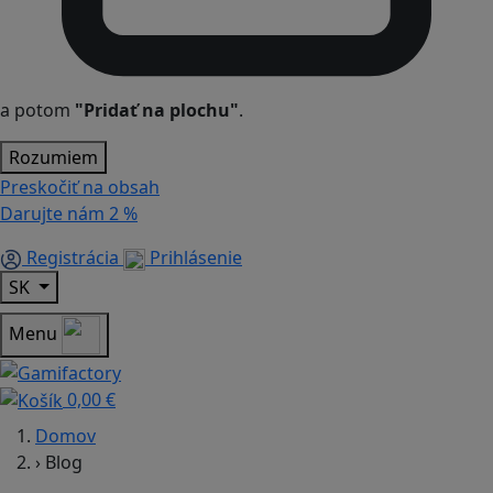
a potom
"Pridať na plochu"
.
Rozumiem
Preskočiť na obsah
Darujte nám
2 %
Registrácia
Prihlásenie
SK
Menu
0,00 €
Domov
›
Blog