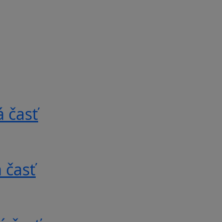
 časť
 časť