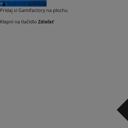
📲 Stiahni si aplikáciu
Pridaj si Gamifactory na plochu
Klepni na tlačidlo
Zdieľať