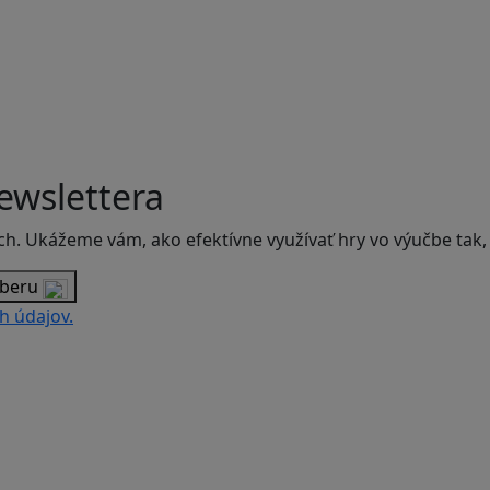
ewslettera
ch. Ukážeme vám, ako efektívne využívať hry vo výučbe tak,
dberu
h údajov.