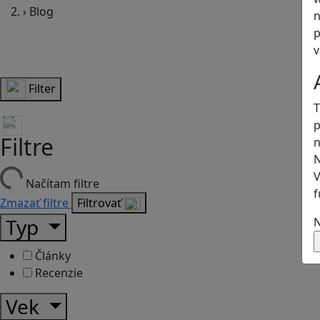
›
Blog
n
p
v
Filter
T
p
Filtre
n
N
V
Načítam filtre
f
Zmazať filtre
Filtrovať
Typ
N
Články
Recenzie
Vek