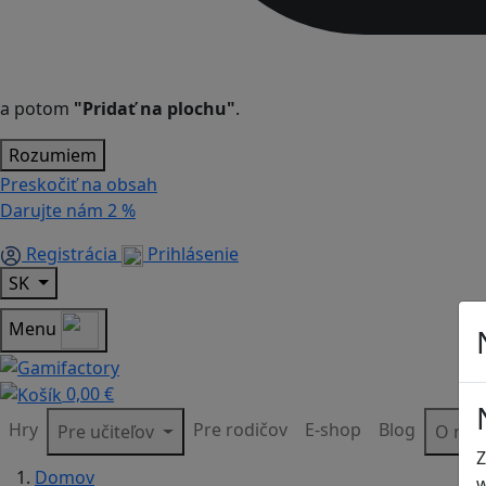
a potom
"Pridať na plochu"
.
Rozumiem
Preskočiť na obsah
Darujte nám
2 %
Registrácia
Prihlásenie
SK
Menu
0,00 €
Hry
Pre rodičov
E-shop
Blog
Pre učiteľov
O ná
Z
Domov
w