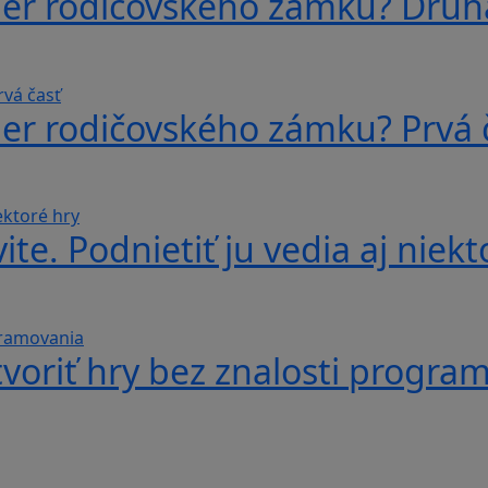
ber rodičovského zámku? Druh
ber rodičovského zámku? Prvá 
te. Podnietiť ju vedia aj niekt
voriť hry bez znalosti progra