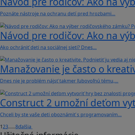
Návod pre rodičov: Ako na vý
Poznáte nástroje na ochranu detí pred hrozbami…
Návod pre rodičov: Ako na vý
Ako ochrániť deti na sociálnej sieti? Dnes…
Manažovanie je často o kreativi
Dnes nie je problém nájsť takmer ľubovoľnú tému,…
Construct 2 umožní deťom vyt
Chceli by ste vaše deti oboznámiť s programovaním…
1
2
3
...
...
8
ďalšia