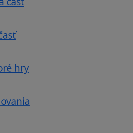
á časť
časť
oré hry
movania