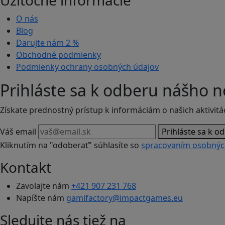
Užitočné informácie
O nás
Blog
Darujte nám
2 %
Obchodné podmienky
Podmienky ochrany osobných údajov
Prihláste sa k odberu nášho n
Získate prednostný prístup k informáciám o našich aktivitá
Váš email
Prihláste sa k o
Kliknutím na "odoberať" súhlasíte so
spracovaním osobnýc
Kontakt
Zavolajte nám
+421 907 231 768
Napíšte nám
gamifactory@impactgames.eu
Sledujte nás tiež na