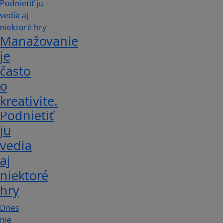
Manažovanie
je
často
o
kreativite.
Podnietiť
ju
vedia
aj
niektoré
hry
Dnes
nie