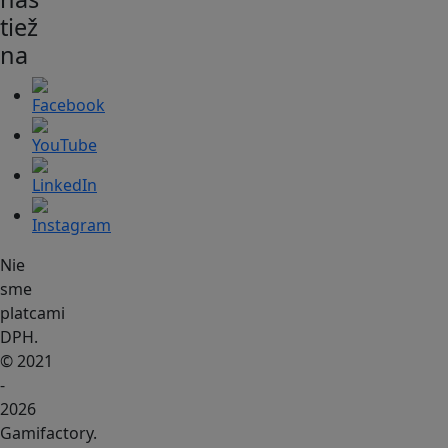
tiež
na
Nie
sme
platcami
DPH.
© 2021
-
2026
Gamifactory.