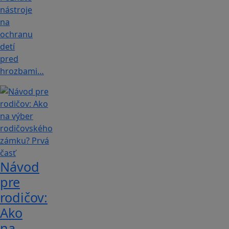
nástroje
na
ochranu
detí
pred
hrozbami…
Návod
pre
rodičov:
Ako
na