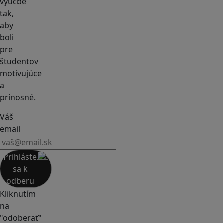
výučbe
tak,
aby
boli
pre
študentov
motivujúce
a
prínosné.
Váš
email
Prihláste
sa k
odberu
Kliknutím
na
"odoberať"