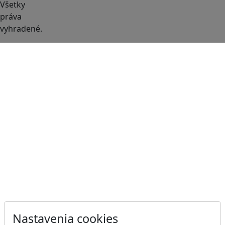
Všetky
práva
vyhradené.
Nastavenia cookies