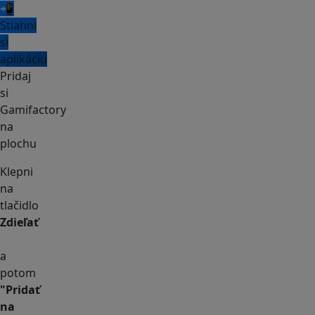
📲
Stiahni
si
aplikáciu
Pridaj
si
Gamifactory
na
plochu
Klepni
na
tlačidlo
Zdieľať
a
potom
"Pridať
na