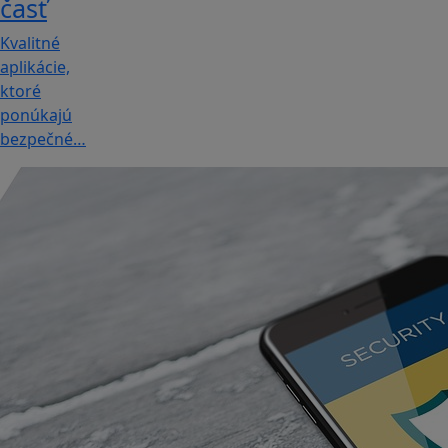
časť
Kvalitné
aplikácie,
ktoré
ponúkajú
bezpečné…