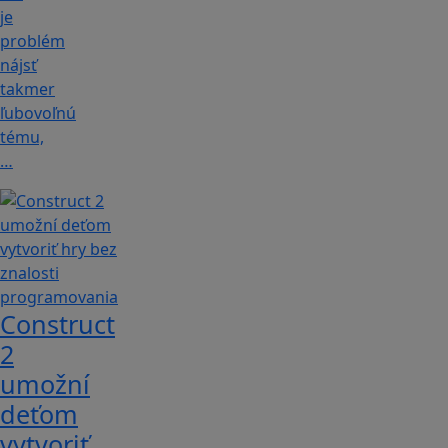
je
problém
nájsť
takmer
ľubovoľnú
tému,
…
Construct
2
umožní
deťom
vytvoriť