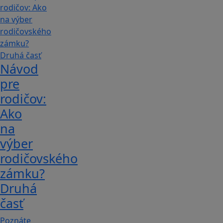
Návod
pre
rodičov:
Ako
na
výber
rodičovského
zámku?
Druhá
časť
Poznáte