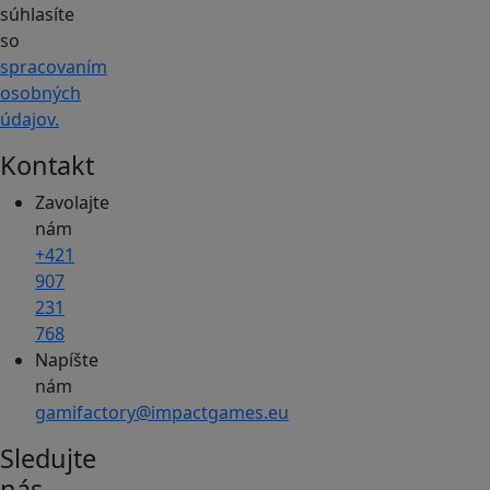
súhlasíte
so
spracovaním
osobných
údajov.
Kontakt
Zavolajte
nám
+421
907
231
768
Napíšte
nám
gamifactory@impactgames.eu
Sledujte
nás