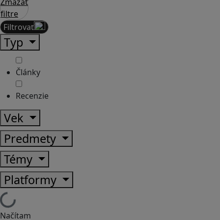
Zmazať
filtre
Filtrovať
Typ
Články
Recenzie
Vek
Predmety
Témy
Platformy
Načítam