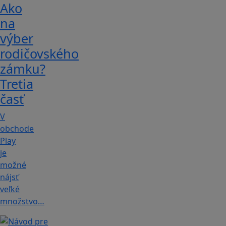
Ako
na
výber
rodičovského
zámku?
Tretia
časť
V
obchode
Play
je
možné
nájsť
veľké
množstvo…