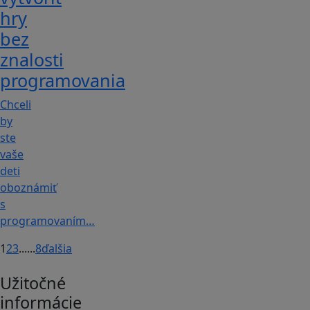
hry
bez
znalosti
programovania
Chceli
by
ste
vaše
deti
oboznámiť
s
programovaním…
1
2
3
...
...
8
ďalšia
Užitočné
informácie