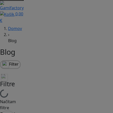
0,00
€
Domov
›
Blog
Blog
Filter
Filtre
Načítam
filtre