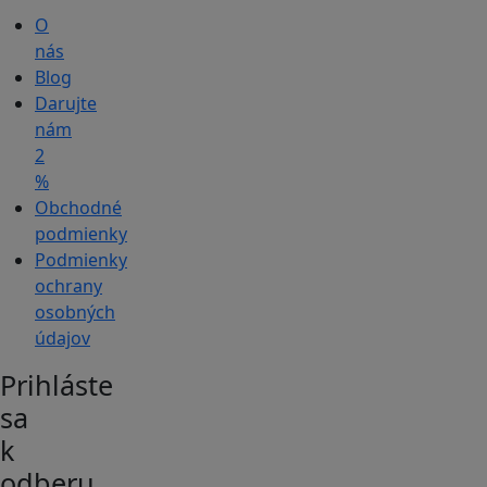
O
nás
Blog
Darujte
nám
2
%
Obchodné
podmienky
Podmienky
ochrany
osobných
údajov
Prihláste
sa
k
odberu