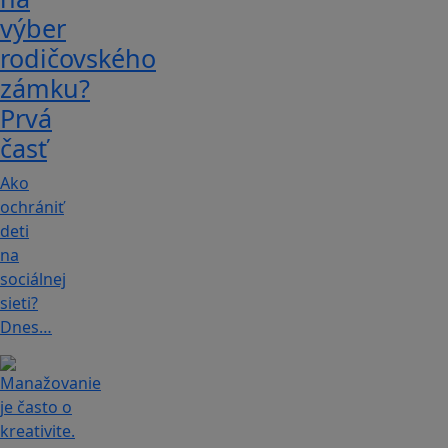
výber
rodičovského
zámku?
Prvá
časť
Ako
ochrániť
deti
na
sociálnej
sieti?
Dnes…