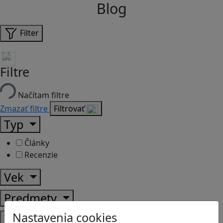
Blog
Filter
Filtre
Načítam filtre
Zmazať filtre
Filtrovať
Typ
Články
Recenzie
Vek
Predmety
Nastavenia cookies
Témy