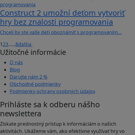
Construct 2 umožní deťom vytvoriť
hry bez znalosti programovania
Chceli by ste vaše deti oboznámiť s programovaním…
1
2
3
...
...
8
ďalšia
Užitočné informácie
O nás
Blog
Darujte nám
2 %
Obchodné podmienky
Podmienky ochrany osobných údajov
Prihláste sa k odberu nášho
newslettera
Získate prednostný prístup k informáciám o našich
aktivitách. Ukážeme vám, ako efektívne využívať hry vo