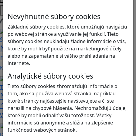
Platformy
Nevyhnutné súbory cookies
Načítam blogy
Základné súbory cookies, ktoré umožňujú navigáciu
po webovej stránke a využívanie jej funkcií. Tieto
súbory cookies neukladajú žiadne informácie o vás,
Návod pre rodičov: Ako na výber
ktoré by mohli byť použité na marketingové účely
rodičovského zámku? Štvrtá časť
alebo na zapamätanie si vášho prehliadania na
internete.
Kvalitné aplikácie, ktoré ponúkajú bezpečné…
Analytické súbory cookies
Tieto súbory cookies zhromažďujú informácie o
Návod pre rodičov: Ako na výber
tom, ako sa používa webová stránka, napríklad
ktoré stránky najčastejšie navštevujete a či ste
rodičovského zámku? Tretia časť
narazili na chybové hlásenia. Nezhromažďujú údaje,
V obchode Play je možné nájsť veľké množstvo…
ktoré by mohli odhaliť vašu totožnosť. Všetky
informácie sú anonymné a slúžia na zlepšenie
funkčnosti webových stránok.