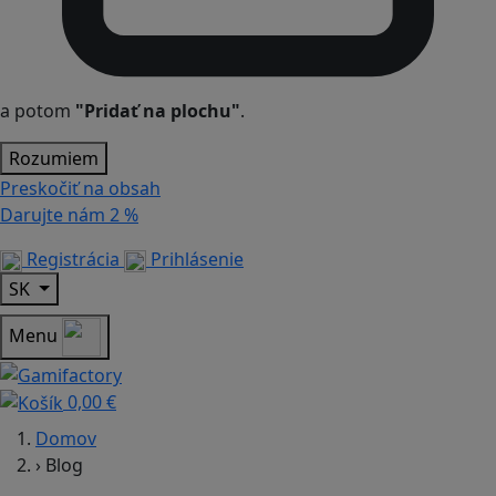
a potom
"Pridať na plochu"
.
Rozumiem
Preskočiť na obsah
Darujte nám
2 %
Registrácia
Prihlásenie
SK
Menu
0,00 €
Domov
›
Blog