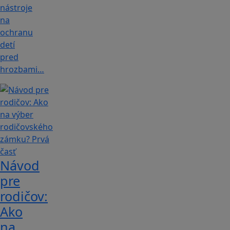
nástroje
na
ochranu
detí
pred
hrozbami…
Návod
pre
rodičov:
Ako
na