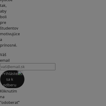
tak,
aby
boli
pre
študentov
motivujúce
a
prínosné.
Váš
email
Prihláste
sa k
odberu
Kliknutím
na
"odoberať"