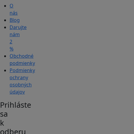
O
nás
Blog
Darujte
nám
2
%
Obchodné
podmienky
Podmienky
ochrany
osobných
údajov
Prihláste
sa
k
odberu