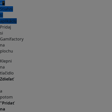
📲
Stiahni
si
aplikáciu
Pridaj
si
Gamifactory
na
plochu
Klepni
na
tlačidlo
Zdieľať
a
potom
"Pridať
na