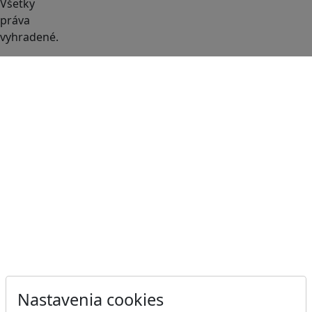
Všetky
práva
vyhradené.
Nastavenia cookies