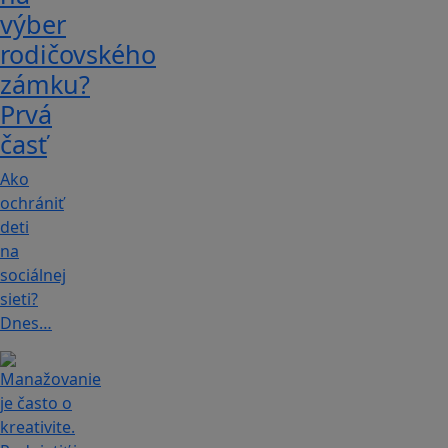
výber
rodičovského
zámku?
Prvá
časť
Ako
ochrániť
deti
na
sociálnej
sieti?
Dnes…