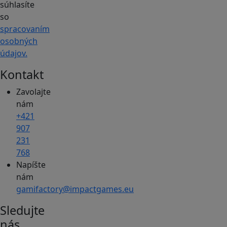
súhlasíte
so
spracovaním
osobných
údajov.
Kontakt
Zavolajte
nám
+421
907
231
768
Napíšte
nám
gamifactory@impactgames.eu
Sledujte
nás