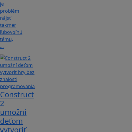
je
problém
nájsť
takmer
ľubovoľnú
tému,
…
Construct
2
umožní
deťom
vytvoriť