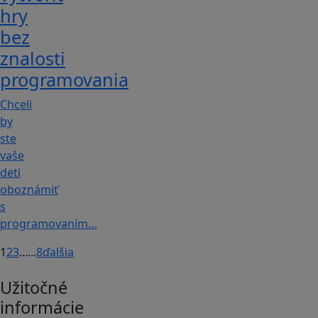
hry
bez
znalosti
programovania
Chceli
by
ste
vaše
deti
oboznámiť
s
programovaním…
1
2
3
...
...
8
ďalšia
Užitočné
informácie