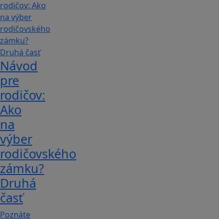
Návod
pre
rodičov:
Ako
na
výber
rodičovského
zámku?
Druhá
časť
Poznáte