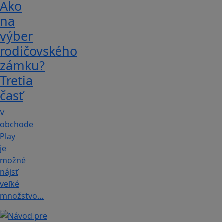
Ako
na
výber
rodičovského
zámku?
Tretia
časť
V
obchode
Play
je
možné
nájsť
veľké
množstvo…