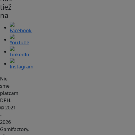
tiež
na
Nie
sme
platcami
DPH.
© 2021
-
2026
Gamifactory.