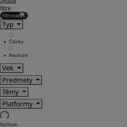
Zmazať
filtre
Filtrovať
Typ
Články
Recenzie
Vek
Predmety
Témy
Platformy
Načítam