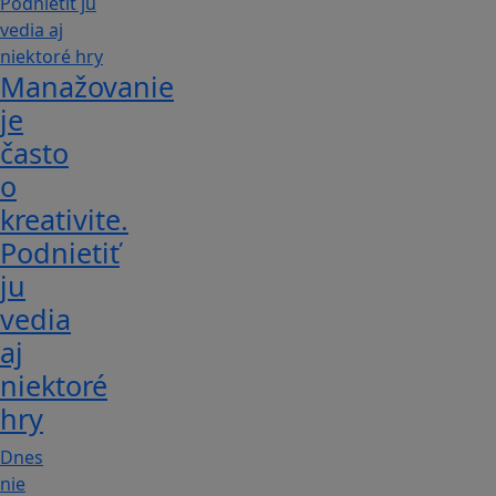
Manažovanie
je
často
o
kreativite.
Podnietiť
ju
vedia
aj
niektoré
hry
Dnes
nie