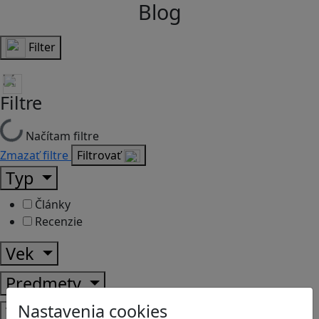
Blog
Filter
Filtre
Načítam filtre
Zmazať filtre
Filtrovať
Typ
Články
Recenzie
Vek
Predmety
Nastavenia cookies
Témy