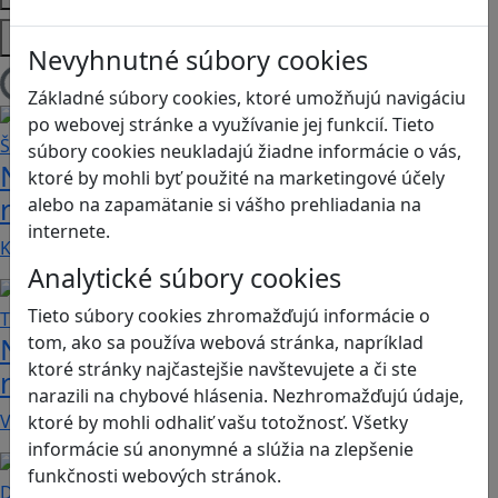
Platformy
Nevyhnutné súbory cookies
Načítam blogy
Základné súbory cookies, ktoré umožňujú navigáciu
po webovej stránke a využívanie jej funkcií. Tieto
súbory cookies neukladajú žiadne informácie o vás,
Návod pre rodičov: Ako na výber
ktoré by mohli byť použité na marketingové účely
rodičovského zámku? Štvrtá časť
alebo na zapamätanie si vášho prehliadania na
internete.
Kvalitné aplikácie, ktoré ponúkajú bezpečné…
Analytické súbory cookies
Tieto súbory cookies zhromažďujú informácie o
Návod pre rodičov: Ako na výber
tom, ako sa používa webová stránka, napríklad
ktoré stránky najčastejšie navštevujete a či ste
rodičovského zámku? Tretia časť
narazili na chybové hlásenia. Nezhromažďujú údaje,
V obchode Play je možné nájsť veľké množstvo…
ktoré by mohli odhaliť vašu totožnosť. Všetky
informácie sú anonymné a slúžia na zlepšenie
funkčnosti webových stránok.