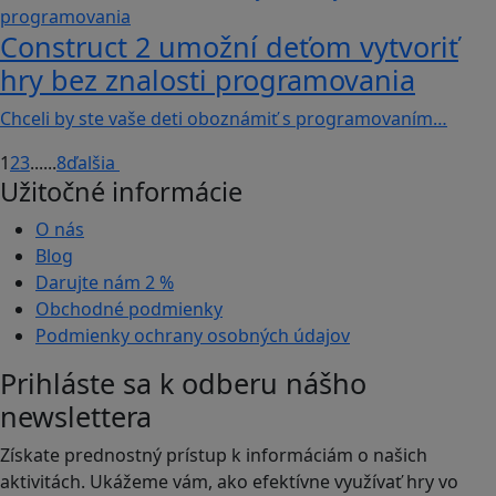
Construct 2 umožní deťom vytvoriť
hry bez znalosti programovania
Chceli by ste vaše deti oboznámiť s programovaním…
1
2
3
...
...
8
ďalšia
Užitočné informácie
O nás
Blog
Darujte nám
2 %
Obchodné podmienky
Podmienky ochrany osobných údajov
Prihláste sa k odberu nášho
newslettera
Získate prednostný prístup k informáciám o našich
aktivitách. Ukážeme vám, ako efektívne využívať hry vo