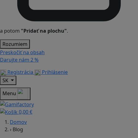
a potom
"Pridať na plochu"
.
Rozumiem
Preskočiť na obsah
Darujte nám
2 %
Registrácia
Prihlásenie
SK
Menu
0,00 €
Domov
›
Blog