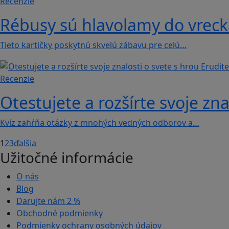
Recenzie
Rébusy sú hlavolamy do vrecka
Tieto kartičky poskytnú skvelú zábavu pre celú…
Recenzie
Otestujete a rozšírte svoje zna
Kvíz zahŕňa otázky z mnohých vedných odborov a…
1
2
3
ďalšia
Užitočné informácie
O nás
Blog
Darujte nám
2 %
Obchodné podmienky
Podmienky ochrany osobných údajov