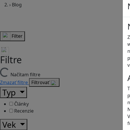
›
Blog
Filter
Z
w
n
Filtre
p
v
Načítam filtre
Zmazať filtre
Filtrovať
T
Typ
p
n
Články
N
Recenzie
V
Vek
f