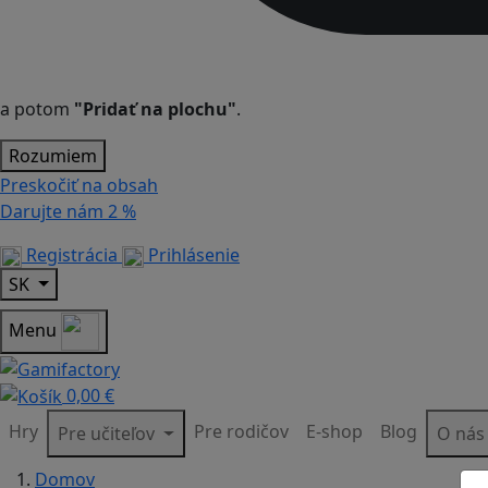
a potom
"Pridať na plochu"
.
Rozumiem
Preskočiť na obsah
Darujte nám
2 %
Registrácia
Prihlásenie
SK
Menu
0,00 €
Hry
Pre rodičov
E-shop
Blog
Pre učiteľov
O ná
Domov