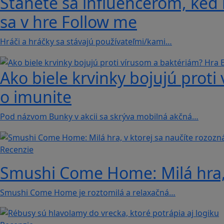
Stanete sa influencerom, keď b
sa v hre Follow me
Hráči a hráčky sa stávajú používateľmi/kami…
Ako biele krvinky bojujú proti
o imunite
Pod názvom Bunky v akcii sa skrýva mobilná akčná…
Recenzie
Smushi Come Home: Milá hra, 
Smushi Come Home je roztomilá a relaxačná…