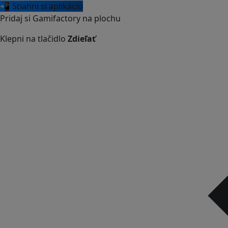
📲 Stiahni si aplikáciu
Pridaj si Gamifactory na plochu
Klepni na tlačidlo
Zdieľať