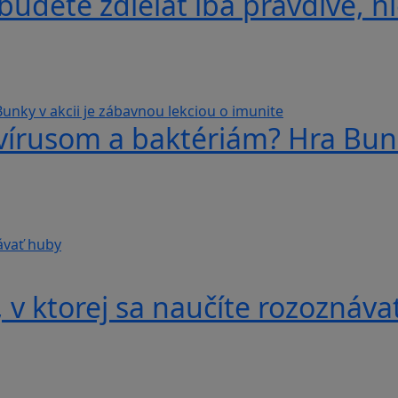
udete zdieľať iba pravdivé, ni
 vírusom a baktériám? Hra Bunk
v ktorej sa naučíte rozoznáva