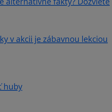
e alternatívne fakty? Dozviete
y v akcii je zábavnou lekciou
ť huby