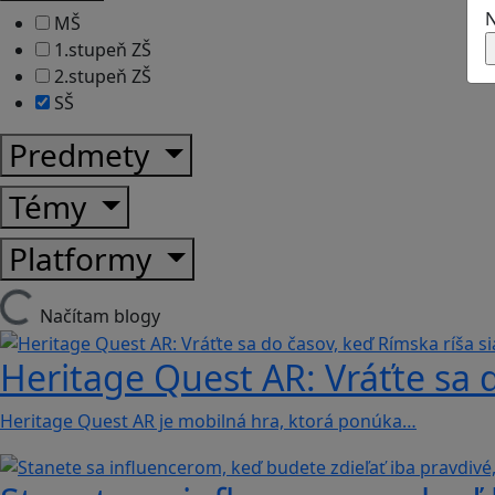
N
MŠ
1.stupeň ZŠ
2.stupeň ZŠ
SŠ
Predmety
Témy
Platformy
Načítam blogy
Heritage Quest AR: Vráťte sa 
Heritage Quest AR je mobilná hra, ktorá ponúka…