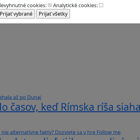
evyhnutné cookies:
Analytické cookies:
do časov, keď Rímska ríša siah