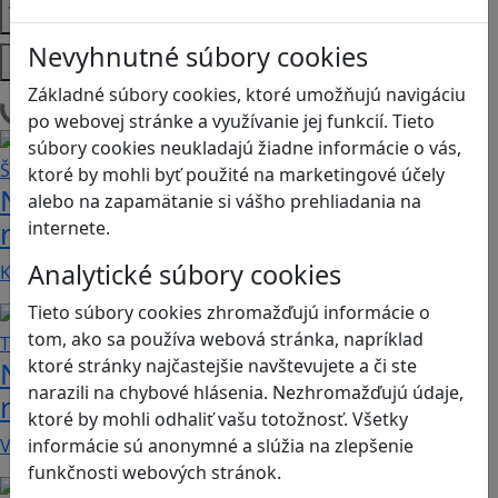
Témy
Nevyhnutné súbory cookies
Platformy
Základné súbory cookies, ktoré umožňujú navigáciu
Načítam blogy
po webovej stránke a využívanie jej funkcií. Tieto
súbory cookies neukladajú žiadne informácie o vás,
ktoré by mohli byť použité na marketingové účely
Návod pre rodičov: Ako na výber
alebo na zapamätanie si vášho prehliadania na
rodičovského zámku? Štvrtá časť
internete.
Analytické súbory cookies
Kvalitné aplikácie, ktoré ponúkajú bezpečné…
Tieto súbory cookies zhromažďujú informácie o
tom, ako sa používa webová stránka, napríklad
ktoré stránky najčastejšie navštevujete a či ste
Návod pre rodičov: Ako na výber
narazili na chybové hlásenia. Nezhromažďujú údaje,
rodičovského zámku? Tretia časť
ktoré by mohli odhaliť vašu totožnosť. Všetky
V obchode Play je možné nájsť veľké množstvo…
informácie sú anonymné a slúžia na zlepšenie
funkčnosti webových stránok.