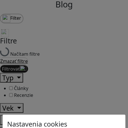
Blog
Filter
Filtre
Načítam filtre
Zmazať filtre
Filtrovať
Typ
Články
Recenzie
Vek
Predmety
Nastavenia cookies