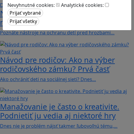
Nevyhnutné cookies:
Analytické cookies:
Návod pre rodičov: Ako na výber
rodičovského zámku? Druhá časť
Poznáte nástroje na ochranu detí pred hrozbami…
Návod pre rodičov: Ako na výber
rodičovského zámku? Prvá časť
Ako ochrániť deti na sociálnej sieti? Dnes…
Manažovanie je často o kreativite.
Podnietiť ju vedia aj niektoré hry
Dnes nie je problém nájsť takmer ľubovoľnú tému,…