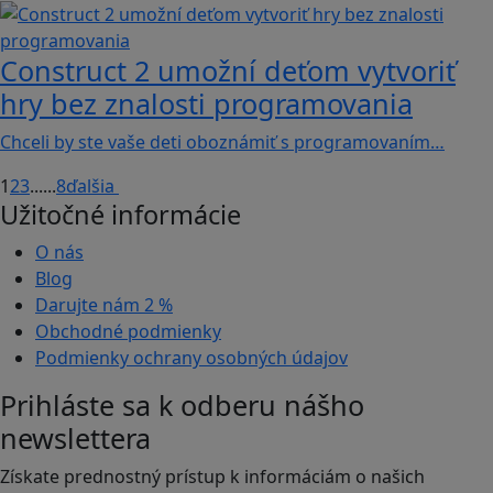
Construct 2 umožní deťom vytvoriť
hry bez znalosti programovania
Chceli by ste vaše deti oboznámiť s programovaním…
1
2
3
...
...
8
ďalšia
Užitočné informácie
O nás
Blog
Darujte nám
2 %
Obchodné podmienky
Podmienky ochrany osobných údajov
Prihláste sa k odberu nášho
newslettera
Získate prednostný prístup k informáciám o našich