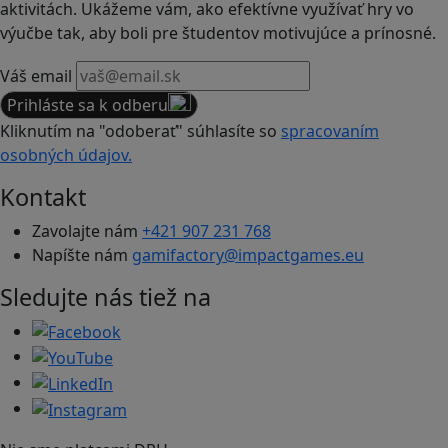
aktivitách. Ukážeme vám, ako efektívne využívať hry vo
výučbe tak, aby boli pre študentov motivujúce a prínosné.
Váš email
Prihláste sa k odberu
Kliknutím na "odoberať" súhlasíte so
spracovaním
osobných údajov.
Kontakt
Zavolajte nám
+421 907 231 768
Napíšte nám
gamifactory@impactgames.eu
Sledujte nás tiež na