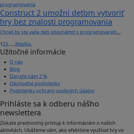
Construct 2 umožní deťom vytvoriť
hry bez znalosti programovania
Chceli by ste vaše deti oboznámiť s programovaním…
1
2
3
...
...
8
ďalšia
Užitočné informácie
O nás
Blog
Darujte nám
2 %
Obchodné podmienky
Podmienky ochrany osobných údajov
Prihláste sa k odberu nášho
newslettera
Získate prednostný prístup k informáciám o našich
aktivitách. Ukážeme vám, ako efektívne využívať hry vo