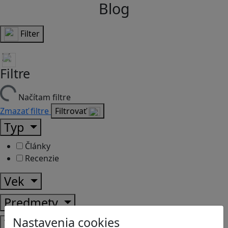
Blog
Filter
Filtre
Načítam filtre
Zmazať filtre
Filtrovať
Typ
Články
Recenzie
Vek
Predmety
Nastavenia cookies
Témy