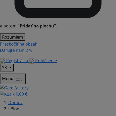
a potom
"Pridať na plochu"
.
Rozumiem
Preskočiť na obsah
Darujte nám
2 %
Registrácia
Prihlásenie
SK
Menu
0,00 €
Domov
›
Blog