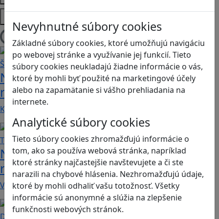
Platformy
Nevyhnutné súbory cookies
Načítam blogy
Základné súbory cookies, ktoré umožňujú navigáciu
po webovej stránke a využívanie jej funkcií. Tieto
súbory cookies neukladajú žiadne informácie o vás,
Návod pre rodičov: Ako na výber
ktoré by mohli byť použité na marketingové účely
rodičovského zámku? Štvrtá časť
alebo na zapamätanie si vášho prehliadania na
internete.
Kvalitné aplikácie, ktoré ponúkajú bezpečné…
Analytické súbory cookies
Tieto súbory cookies zhromažďujú informácie o
Návod pre rodičov: Ako na výber
tom, ako sa používa webová stránka, napríklad
ktoré stránky najčastejšie navštevujete a či ste
rodičovského zámku? Tretia časť
narazili na chybové hlásenia. Nezhromažďujú údaje,
V obchode Play je možné nájsť veľké množstvo…
ktoré by mohli odhaliť vašu totožnosť. Všetky
informácie sú anonymné a slúžia na zlepšenie
funkčnosti webových stránok.